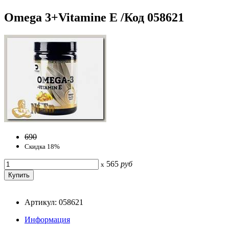
Omega 3+Vitamine E /Код 058621
690
Скидка 18%
565
руб
x
Артикул: 058621
Информация