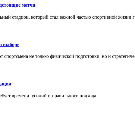
едстоящие матчи
ный стадион, который стал важной частью спортивной жизни г
ри выборе
 от спортсмена не только физической подготовки, но и стратеги
дации
бует времени, усилий и правильного подхода