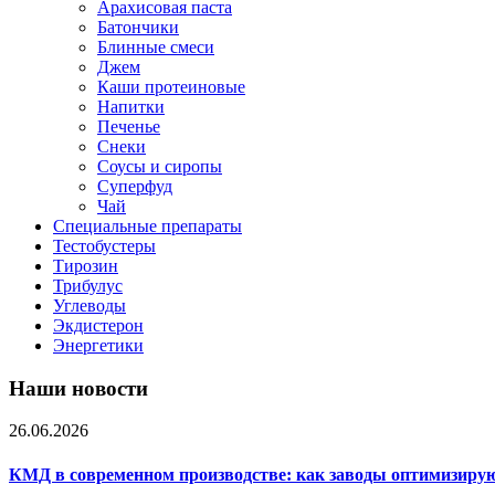
Арахисовая паста
Батончики
Блинные смеси
Джем
Каши протеиновые
Напитки
Печенье
Снеки
Соусы и сиропы
Суперфуд
Чай
Специальные препараты
Тестобустеры
Тирозин
Трибулус
Углеводы
Экдистерон
Энергетики
Наши новости
26.06.2026
КМД в современном производстве: как заводы оптимизиру