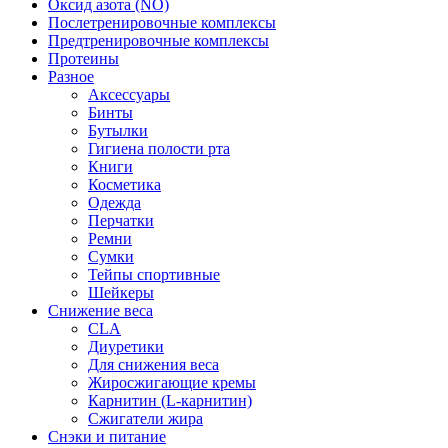
Оксид азота (NO)
Послетренировочные комплексы
Предтренировочные комплексы
Протеины
Разное
Аксессуары
Бинты
Бутылки
Гигиена полости рта
Книги
Косметика
Одежда
Перчатки
Ремни
Сумки
Тейпы спортивные
Шейкеры
Снижение веса
CLA
Диуретики
Для снижения веса
Жиросжигающие кремы
Карнитин (L-карнитин)
Сжигатели жира
Снэки и питание