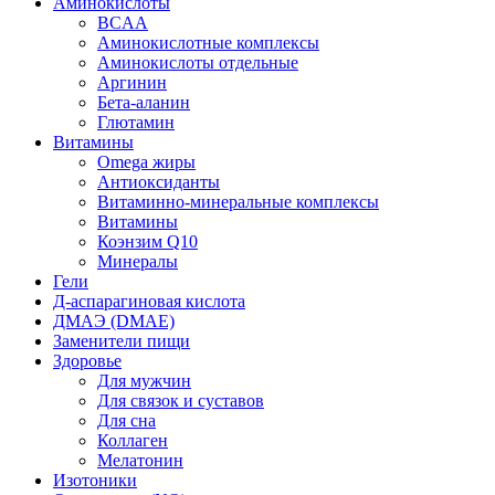
Аминокислоты
BCAA
Аминокислотные комплексы
Аминокислоты отдельные
Аргинин
Бета-аланин
Глютамин
Витамины
Omega жиры
Антиоксиданты
Витаминно-минеральные комплексы
Витамины
Коэнзим Q10
Минералы
Гели
Д-аспарагиновая кислота
ДМАЭ (DMAE)
Заменители пищи
Здоровье
Для мужчин
Для связок и суставов
Для сна
Коллаген
Мелатонин
Изотоники