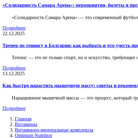
«Солидарность Самара Арена»: мероприятия, билеты и пр
«Солидарность Самара Арена» — это современный футболь
Подробнее
22.12.2025
Тренер по теннису в Болгарии: как выбрать и что учесть п
Теннис — это не только спорт, но и искусство, требующее
Подробнее
13.12.2025
Как быстро нарастить мышечную массу: советы и рекомен
Наращивание мышечной массы — это процесс, который тре
Подробнее
Главная
Витамины
Витаминно-минеральные комплексы
Optimum Nutrition