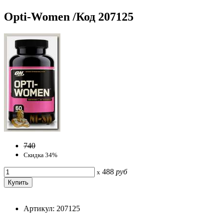
Opti-Women /Код 207125
740
Скидка 34%
488
руб
x
Артикул: 207125