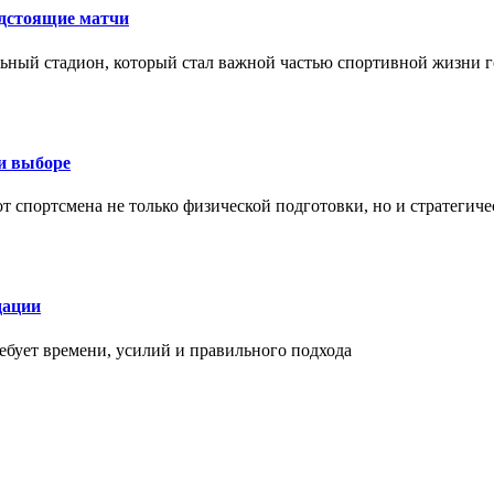
едстоящие матчи
ный стадион, который стал важной частью спортивной жизни г
ри выборе
 от спортсмена не только физической подготовки, но и стратеги
дации
бует времени, усилий и правильного подхода