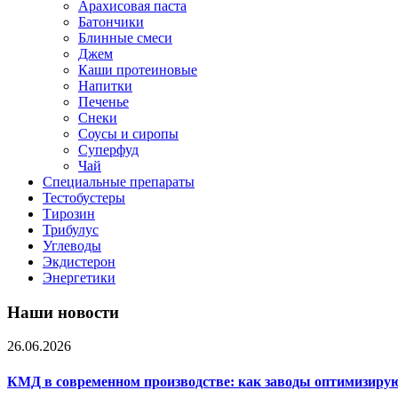
Арахисовая паста
Батончики
Блинные смеси
Джем
Каши протеиновые
Напитки
Печенье
Снеки
Соусы и сиропы
Суперфуд
Чай
Специальные препараты
Тестобустеры
Тирозин
Трибулус
Углеводы
Экдистерон
Энергетики
Наши новости
26.06.2026
КМД в современном производстве: как заводы оптимизиру