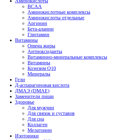
Аминокислоты
BCAA
Аминокислотные комплексы
Аминокислоты отдельные
Аргинин
Бета-аланин
Глютамин
Витамины
Omega жиры
Антиоксиданты
Витаминно-минеральные комплексы
Витамины
Коэнзим Q10
Минералы
Гели
Д-аспарагиновая кислота
ДМАЭ (DMAE)
Заменители пищи
Здоровье
Для мужчин
Для связок и суставов
Для сна
Коллаген
Мелатонин
Изотоники