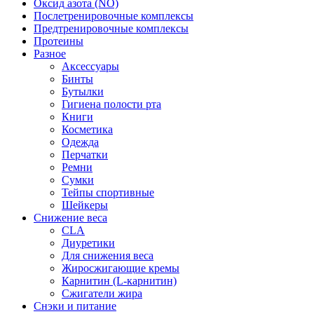
Оксид азота (NO)
Послетренировочные комплексы
Предтренировочные комплексы
Протеины
Разное
Аксессуары
Бинты
Бутылки
Гигиена полости рта
Книги
Косметика
Одежда
Перчатки
Ремни
Сумки
Тейпы спортивные
Шейкеры
Снижение веса
CLA
Диуретики
Для снижения веса
Жиросжигающие кремы
Карнитин (L-карнитин)
Сжигатели жира
Снэки и питание