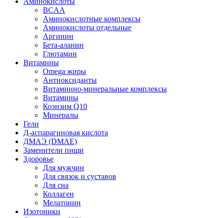
Аминокислоты
BCAA
Аминокислотные комплексы
Аминокислоты отдельные
Аргинин
Бета-аланин
Глютамин
Витамины
Omega жиры
Антиоксиданты
Витаминно-минеральные комплексы
Витамины
Коэнзим Q10
Минералы
Гели
Д-аспарагиновая кислота
ДМАЭ (DMAE)
Заменители пищи
Здоровье
Для мужчин
Для связок и суставов
Для сна
Коллаген
Мелатонин
Изотоники