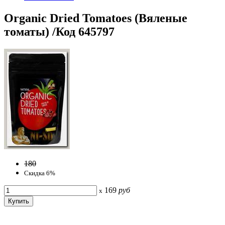
Organic Dried Tomatoes (Вяленые
томаты) /Код 645797
180
Скидка 6%
169
руб
x