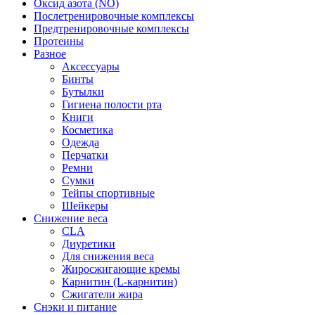
Оксид азота (NO)
Послетренировочные комплексы
Предтренировочные комплексы
Протеины
Разное
Аксессуары
Бинты
Бутылки
Гигиена полости рта
Книги
Косметика
Одежда
Перчатки
Ремни
Сумки
Тейпы спортивные
Шейкеры
Снижение веса
CLA
Диуретики
Для снижения веса
Жиросжигающие кремы
Карнитин (L-карнитин)
Сжигатели жира
Снэки и питание