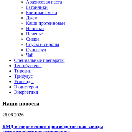
Арахисовая паста
Батончики
Блинные смеси
Джем
Каши протеиновые
Напитки
Печенье
Снеки
Соусы и сиропы
Суперфуд
Чай
Специальные препараты
Тестобустеры
Тирозин
Трибулус
Углеводы
Экдистерон
Энергетики
Наши новости
26.06.2026
КМД в современном производстве: как заводы
оптимизируют проектирование