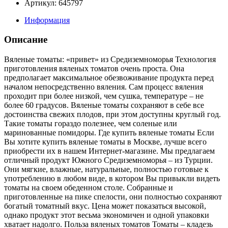
Артикул: 645797
Информация
Описание
Вяленые томаты: «привет» из Средиземноморья Технология
приготовления вяленых томатов очень проста. Она
предполагает максимальное обезвоживание продукта перед
началом непосредственно вяления. Сам процесс вяления
проходит при более низкой, чем сушка, температуре – не
более 60 градусов. Вяленые томаты сохраняют в себе все
достоинства свежих плодов, при этом доступны круглый год.
Такие томаты гораздо полезнее, чем соленые или
маринованные помидоры. Где купить вяленые томаты Если
Вы хотите купить вяленые томаты в Москве, лучше всего
приобрести их в нашем Интернет-магазине. Мы предлагаем
отличный продукт Южного Средиземноморья – из Турции.
Они мягкие, влажные, натуральные, полностью готовые к
употреблению в любом виде, в котором Вы привыкли видеть
томаты на своем обеденном столе. Собранные и
приготовленные на пике спелости, они полностью сохраняют
богатый томатный вкус. Цена может показаться высокой,
однако продукт этот весьма экономичен и одной упаковки
хватает надолго. Польза вяленых томатов Томаты – кладезь