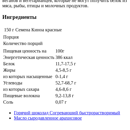
веганов и вегетарианцев, которые не могут получить белок из
мяса, рыбы, птицы и молочных продуктов.
Ингредиенты
150 г
Семена Киноа красные
Порция
Количество порций
Пищевая ценность на
100г
Энергетическая ценность
386 ккал
Белок
11,7-17,5 г
Жиры
4,5-8,5 г
из которых насыщенные
0-1,4 г
Углеводы
52,7-68,7 г
из которых сахара
4,6-8,6 г
Пищевые волокна
9,2-13,8 г
Соль
0,07 г
Горячий шоколад Согревающий быстрорастворимый
Масло сыродавленное арахисовое