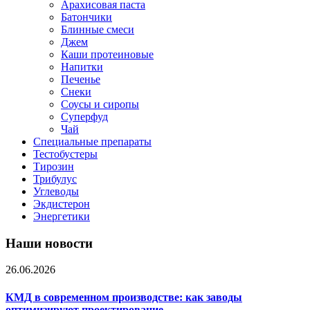
Арахисовая паста
Батончики
Блинные смеси
Джем
Каши протеиновые
Напитки
Печенье
Снеки
Соусы и сиропы
Суперфуд
Чай
Специальные препараты
Тестобустеры
Тирозин
Трибулус
Углеводы
Экдистерон
Энергетики
Наши новости
26.06.2026
КМД в современном производстве: как заводы
оптимизируют проектирование