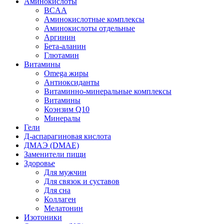
Аминокислоты
BCAA
Аминокислотные комплексы
Аминокислоты отдельные
Аргинин
Бета-аланин
Глютамин
Витамины
Omega жиры
Антиоксиданты
Витаминно-минеральные комплексы
Витамины
Коэнзим Q10
Минералы
Гели
Д-аспарагиновая кислота
ДМАЭ (DMAE)
Заменители пищи
Здоровье
Для мужчин
Для связок и суставов
Для сна
Коллаген
Мелатонин
Изотоники