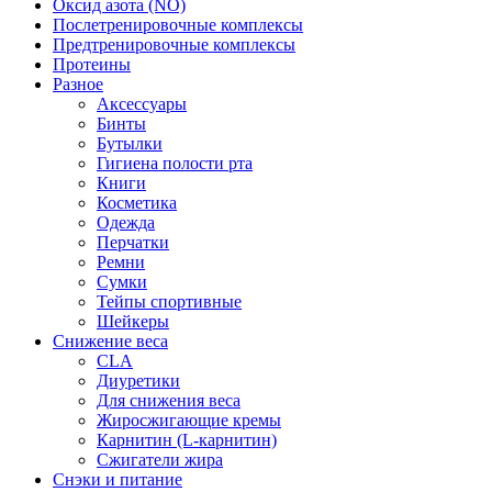
Оксид азота (NO)
Послетренировочные комплексы
Предтренировочные комплексы
Протеины
Разное
Аксессуары
Бинты
Бутылки
Гигиена полости рта
Книги
Косметика
Одежда
Перчатки
Ремни
Сумки
Тейпы спортивные
Шейкеры
Снижение веса
CLA
Диуретики
Для снижения веса
Жиросжигающие кремы
Карнитин (L-карнитин)
Сжигатели жира
Снэки и питание