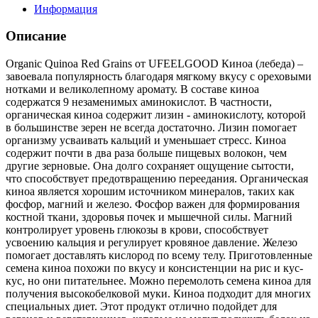
Информация
Описание
Organic Quinoa Red Grains от UFEELGOOD Киноа (лебеда) –
завоевала популярность благодаря мягкому вкусу с ореховыми
нотками и великолепному аромату. В составе киноа
содержатся 9 незаменимых аминокислот. В частности,
органическая киноа содержит лизин - аминокислоту, которой
в большинстве зерен не всегда достаточно. Лизин помогает
организму усваивать кальций и уменьшает стресс. Киноа
содержит почти в два раза больше пищевых волокон, чем
другие зерновые. Она долго сохраняет ощущение сытости,
что способствует предотвращению переедания. Органическая
киноа является хорошим источником минералов, таких как
фосфор, магний и железо. Фосфор важен для формирования
костной ткани, здоровья почек и мышечной силы. Магний
контролирует уровень глюкозы в крови, способствует
усвоению кальция и регулирует кровяное давление. Железо
помогает доставлять кислород по всему телу. Приготовленные
семена киноа похожи по вкусу и консистенции на рис и кус-
кус, но они питательнее. Можно перемолоть семена киноа для
получения высокобелковой муки. Киноа подходит для многих
специальных диет. Этот продукт отлично подойдет для