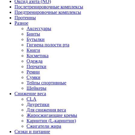
Оксид азота (NO)
Послетренировочные комплексы
Предтренировочные комплексы
Протеины
Разное
Аксессуары
Бинты
Бутылки
Гигиена полости рта
Книги
Косметика
Одежда
Перчатки
Ремни
Сумки
Тейпы спортивные
Шейкеры
Снижение веса
CLA
Диуретики
Для снижения веса
Жиросжигающие кремы
Карнитин (L-карнитин)
Сжигатели жира
Снэки и питание