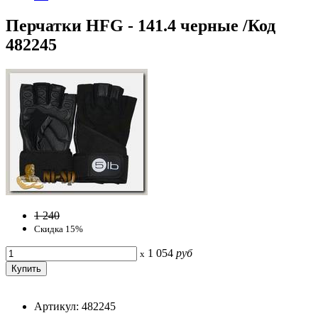
Перчатки HFG - 141.4 черные /Код
482245
1 240
Скидка 15%
1 054
руб
x
Артикул: 482245