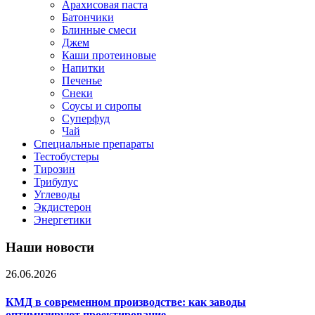
Арахисовая паста
Батончики
Блинные смеси
Джем
Каши протеиновые
Напитки
Печенье
Снеки
Соусы и сиропы
Суперфуд
Чай
Специальные препараты
Тестобустеры
Тирозин
Трибулус
Углеводы
Экдистерон
Энергетики
Наши новости
26.06.2026
КМД в современном производстве: как заводы
оптимизируют проектирование