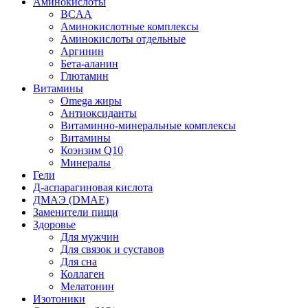
Аминокислоты
BCAA
Аминокислотные комплексы
Аминокислоты отдельные
Аргинин
Бета-аланин
Глютамин
Витамины
Omega жиры
Антиоксиданты
Витаминно-минеральные комплексы
Витамины
Коэнзим Q10
Минералы
Гели
Д-аспарагиновая кислота
ДМАЭ (DMAE)
Заменители пищи
Здоровье
Для мужчин
Для связок и суставов
Для сна
Коллаген
Мелатонин
Изотоники