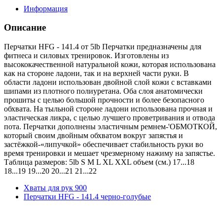
Информация
Описание
Перчатки HFG - 141.4 от 5lb Перчатки предназначены для
фитнеса и силовых тренировок. Изготовлены из
высококачественной натуральной кожи, которая использована
как на стороне ладони, так и на верхней части руки. В
области ладони использован двойной слой кожи c вставками
шипами из плотного полиуретана. Оба слоя анатомически
прошиты с целью большой прочности и более безопасного
обхвата. На тыльной стороне ладони использована прочная и
эластическая ликра, с целью лучшего проветривания и отвода
пота. Перчатки дополнены эластичным ремнем-'ОБМОТКОЙ,
который своим двойным обхватом вокруг запястья и
застёжкой-«липучкой» обеспечивает стабильность руки во
время тренировки и мешает чрезмерному нажиму на запястье.
Таблица размеров: 5lb S M L XL XXL объем (см.) 17...18
18...19 19...20 20...21 21...22
Хваты для рук 900
Перчатки HFG - 141.4 черно-голубые