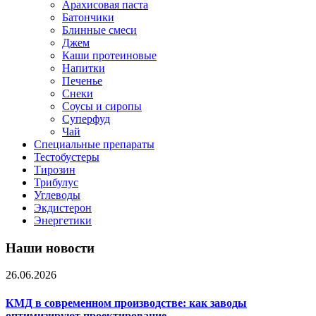
Арахисовая паста
Батончики
Блинные смеси
Джем
Каши протеиновые
Напитки
Печенье
Снеки
Соусы и сиропы
Суперфуд
Чай
Специальные препараты
Тестобустеры
Тирозин
Трибулус
Углеводы
Экдистерон
Энергетики
Наши новости
26.06.2026
КМД в современном производстве: как заводы
оптимизируют проектирование