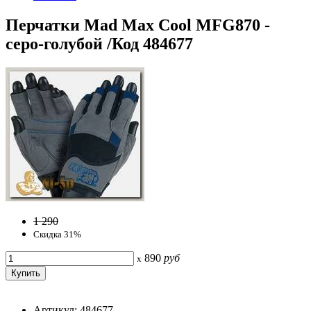
Перчатки Mad Max Cool MFG870 -
серо-голубой /Код 484677
1 290
Скидка 31%
890
руб
x
Артикул: 484677