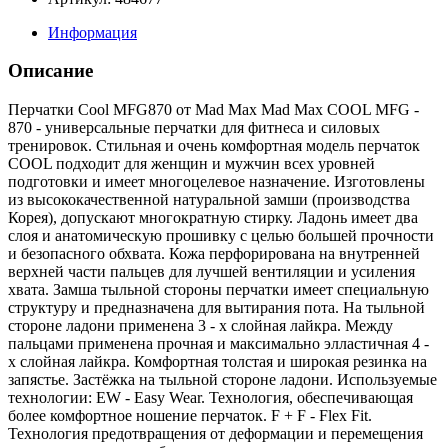
Информация
Описание
Перчатки Cool MFG870 от Mad Max Mad Max COOL MFG -
870 - универсальные перчатки для фитнеса и силовых
тренировок. Стильная и очень комфортная модель перчаток
COOL подходит для женщин и мужчин всех уровней
подготовки и имеет многоцелевое назначение. Изготовлены
из высококачественной натуральной замши (производства
Корея), допускают многократную стирку. Ладонь имеет два
слоя и анатомическую прошивку с целью большей прочности
и безопасного обхвата. Кожа перфорирована на внутренней
верхней части пальцев для лучшей вентиляции и усиления
хвата. Замша тыльной стороны перчатки имеет специальную
структуру и предназначена для вытирания пота. На тыльной
стороне ладони применена 3 - х слойная лайкра. Между
пальцами применена прочная и максимально элластичная 4 -
х слойная лайкра. Комфортная толстая и широкая резинка на
запястье. Застёжка на тыльной стороне ладони. Используемые
технологии: EW - Easy Wear. Технология, обеспечивающая
более комфортное ношение перчаток. F + F - Flex Fit.
Технология предотвращения от деформации и перемещения