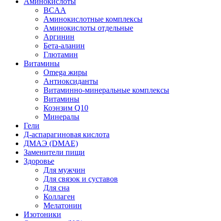
Аминокислоты
BCAA
Аминокислотные комплексы
Аминокислоты отдельные
Аргинин
Бета-аланин
Глютамин
Витамины
Omega жиры
Антиоксиданты
Витаминно-минеральные комплексы
Витамины
Коэнзим Q10
Минералы
Гели
Д-аспарагиновая кислота
ДМАЭ (DMAE)
Заменители пищи
Здоровье
Для мужчин
Для связок и суставов
Для сна
Коллаген
Мелатонин
Изотоники