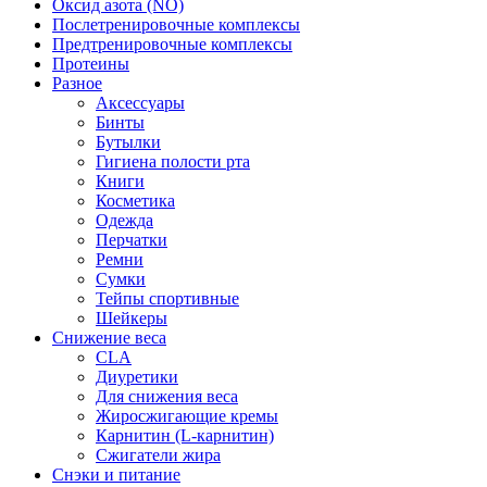
Оксид азота (NO)
Послетренировочные комплексы
Предтренировочные комплексы
Протеины
Разное
Аксессуары
Бинты
Бутылки
Гигиена полости рта
Книги
Косметика
Одежда
Перчатки
Ремни
Сумки
Тейпы спортивные
Шейкеры
Снижение веса
CLA
Диуретики
Для снижения веса
Жиросжигающие кремы
Карнитин (L-карнитин)
Сжигатели жира
Снэки и питание