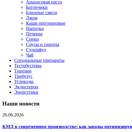
Арахисовая паста
Батончики
Блинные смеси
Джем
Каши протеиновые
Напитки
Печенье
Снеки
Соусы и сиропы
Суперфуд
Чай
Специальные препараты
Тестобустеры
Тирозин
Трибулус
Углеводы
Экдистерон
Энергетики
Наши новости
26.06.2026
КМД в современном производстве: как заводы оптимизиру