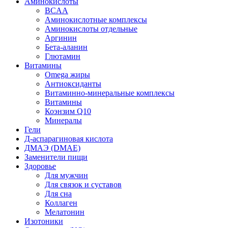
Аминокислоты
BCAA
Аминокислотные комплексы
Аминокислоты отдельные
Аргинин
Бета-аланин
Глютамин
Витамины
Omega жиры
Антиоксиданты
Витаминно-минеральные комплексы
Витамины
Коэнзим Q10
Минералы
Гели
Д-аспарагиновая кислота
ДМАЭ (DMAE)
Заменители пищи
Здоровье
Для мужчин
Для связок и суставов
Для сна
Коллаген
Мелатонин
Изотоники