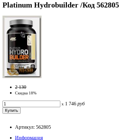
Platinum Hydrobuilder /Код 562805
2 130
Скидка 18%
1 746
руб
x
Артикул: 562805
Информация