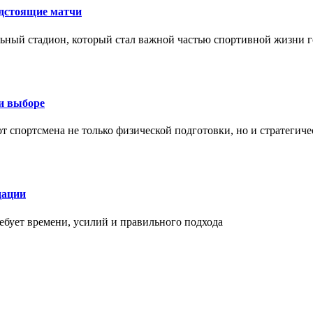
едстоящие матчи
ный стадион, который стал важной частью спортивной жизни г
ри выборе
 от спортсмена не только физической подготовки, но и стратеги
дации
бует времени, усилий и правильного подхода