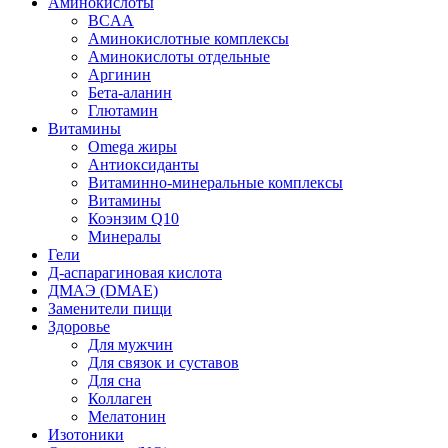
Аминокислоты
BCAA
Аминокислотные комплексы
Аминокислоты отдельные
Аргинин
Бета-аланин
Глютамин
Витамины
Omega жиры
Антиоксиданты
Витаминно-минеральные комплексы
Витамины
Коэнзим Q10
Минералы
Гели
Д-аспарагиновая кислота
ДМАЭ (DMAE)
Заменители пищи
Здоровье
Для мужчин
Для связок и суставов
Для сна
Коллаген
Мелатонин
Изотоники