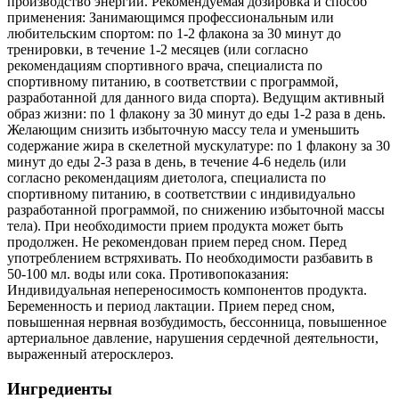
производство энергии. Рекомендуемая дозировка и способ
применения: Занимающимся профессиональным или
любительским спортом: по 1-2 флакона за 30 минут до
тренировки, в течение 1-2 месяцев (или согласно
рекомендациям спортивного врача, специалиста по
спортивному питанию, в соответствии с программой,
разработанной для данного вида спорта). Ведущим активный
образ жизни: по 1 флакону за 30 минут до еды 1-2 раза в день.
Желающим снизить избыточную массу тела и уменьшить
содержание жира в скелетной мускулатуре: по 1 флакону за 30
минут до еды 2-3 раза в день, в течение 4-6 недель (или
согласно рекомендациям диетолога, специалиста по
спортивному питанию, в соответствии с индивидуально
разработанной программой, по снижению избыточной массы
тела). При необходимости прием продукта может быть
продолжен. Не рекомендован прием перед сном. Перед
употреблением встряхивать. По необходимости разбавить в
50-100 мл. воды или сока. Противопоказания:
Индивидуальная непереносимость компонентов продукта.
Беременность и период лактации. Прием перед сном,
повышенная нервная возбудимость, бессонница, повышенное
артериальное давление, нарушения сердечной деятельности,
выраженный атеросклероз.
Ингредиенты