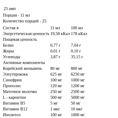
25 амп
Порция - 11 мл
Количество порций - 25
Состав в
11 мл
100 мл
Энергетическая ценность
19,58 кКал
178 кКал
Пищевая ценность
Белки
0,77 г
7,04 г
Жиры
0,01 г
0,10 г
Углеводы
3,87 г
35,15 г
Активные компоненты
Корейский женьшень
80 мг
800 мг
Элеутерококк
625 мг
6250 мг
Синефрин
100 мг
1000 мг
Прополис
120 мг
1200 мг
Маточное молочко
250 мг
2500 мг
L - карнитин
500 мг
5000 мг
Витамин В5
5 мг
50 мг
Витамин В12
1 мкг
10 мкг
Инозитол
100 мг
1000 мг