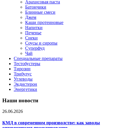
Арахисовая паста
Батончики
Блинные смеси
Джем
Каши протеиновые
Напитки
Печенье
Снеки
Соусы и сиропы
Суперфуд
Чай
Специальные препараты
Тестобустеры
Тирозин
Трибулус
Углеводы
Экдистерон
Энергетики
Наши новости
26.06.2026
КМД в современном производстве: как заводы
оптимизируют проектирование