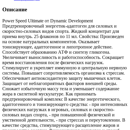
Описание
Power Speed Ultimate от Dynamic Development
Предтренировочный энергетик-адаптоген для силовых и
скоростно-силовых видов спорта. Жидкий концентрат для
приема внутрь. 25 флаконов по 11 мл. Свойства: Произведен
на основе натуральных компонентов. Оказывает
тонизирующее, адаптогенное и липотропное действие.
Способствует образованию АТФ и синтезу гликогена.
Увеличивает выносливость и работоспособность. Сокращает
время восстановления после физических нагрузок.
Стимулирует и укрепляет иммунную и центральную нервную
системы. Повышает сопротивляемость организма к стрессам.
Обеспечивает антиоксидантную защиту мышечных клеток.
Защищает от неблагоприятных факторов внешней среды.
Снижает избыточную массу тела и уменьшает содержание
жира в скелетной мускулатуре. Как принимать
предтренировочный комплекс В качестве энергетического,
адаптогенного и тонизирующего средства: - при интенсивных
физических нагрузках в игровых, силовых и скоростно-
силовых видах спорта, - при повышенной физической и
умственной деятельности, - при стрессах и переутомлении. В
качестве средства, стимулирующего расщепление жиров и