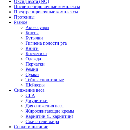
Оксид азота (NO)
Послетренировочные комплексы
Предтренировочные комплексы
Протеины
Разное
Аксессуары
Бинты
Бутылки
Гигиена полости рта
Книги
Косметика
Одежда
Перчатки
Ремни
Сумки
Тейпы спортивные
Шейкеры
Снижение веса
CLA
Диуретики
Для снижения веса
Жиросжигающие кремы
Карнитин (L-карнитин)
Сжигатели жира
Снэки и питание