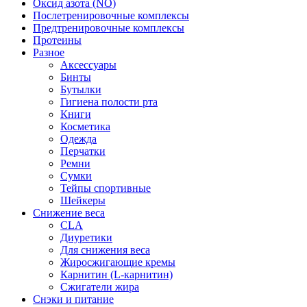
Оксид азота (NO)
Послетренировочные комплексы
Предтренировочные комплексы
Протеины
Разное
Аксессуары
Бинты
Бутылки
Гигиена полости рта
Книги
Косметика
Одежда
Перчатки
Ремни
Сумки
Тейпы спортивные
Шейкеры
Снижение веса
CLA
Диуретики
Для снижения веса
Жиросжигающие кремы
Карнитин (L-карнитин)
Сжигатели жира
Снэки и питание