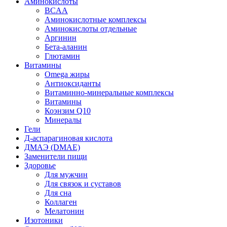
Аминокислоты
BCAA
Аминокислотные комплексы
Аминокислоты отдельные
Аргинин
Бета-аланин
Глютамин
Витамины
Omega жиры
Антиоксиданты
Витаминно-минеральные комплексы
Витамины
Коэнзим Q10
Минералы
Гели
Д-аспарагиновая кислота
ДМАЭ (DMAE)
Заменители пищи
Здоровье
Для мужчин
Для связок и суставов
Для сна
Коллаген
Мелатонин
Изотоники