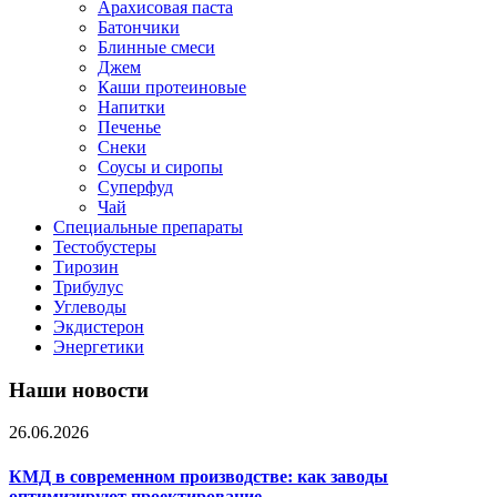
Арахисовая паста
Батончики
Блинные смеси
Джем
Каши протеиновые
Напитки
Печенье
Снеки
Соусы и сиропы
Суперфуд
Чай
Специальные препараты
Тестобустеры
Тирозин
Трибулус
Углеводы
Экдистерон
Энергетики
Наши новости
26.06.2026
КМД в современном производстве: как заводы
оптимизируют проектирование