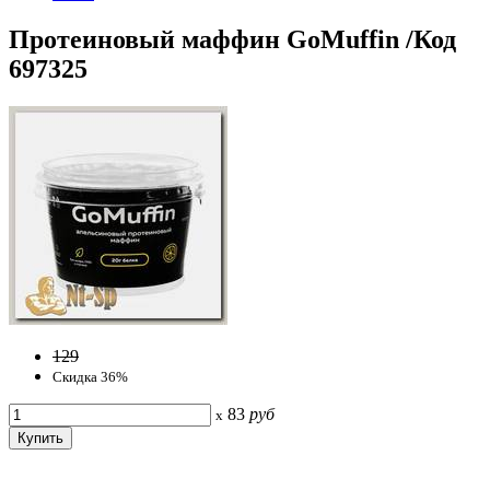
Протеиновый маффин GoMuffin /Код
697325
129
Скидка 36%
83
руб
x