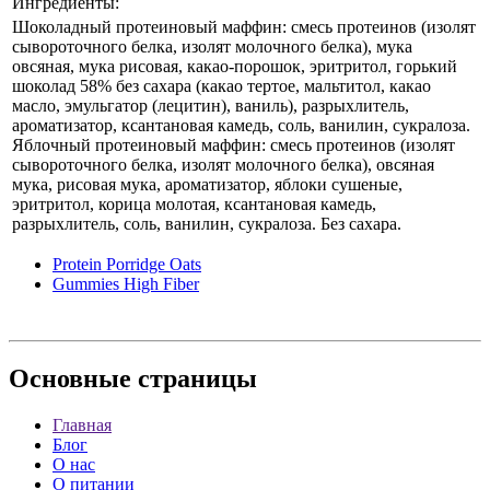
Ингредиенты:
Шоколадный протеиновый маффин: смесь протеинов (изолят
сывороточного белка, изолят молочного белка), мука
овсяная, мука рисовая, какао-порошок, эритритол, горький
шоколад 58% без сахара (какао тертое, мальтитол, какао
масло, эмульгатор (лецитин), ваниль), разрыхлитель,
ароматизатор, ксантановая камедь, соль, ванилин, сукралоза.
Яблочный протеиновый маффин: смесь протеинов (изолят
сывороточного белка, изолят молочного белка), овсяная
мука, рисовая мука, ароматизатор, яблоки сушеные,
эритритол, корица молотая, ксантановая камедь,
разрыхлитель, соль, ванилин, сукралоза. Без сахара.
Protein Porridge Oats
Gummies High Fiber
Основные
страницы
Главная
Блог
О нас
О питании