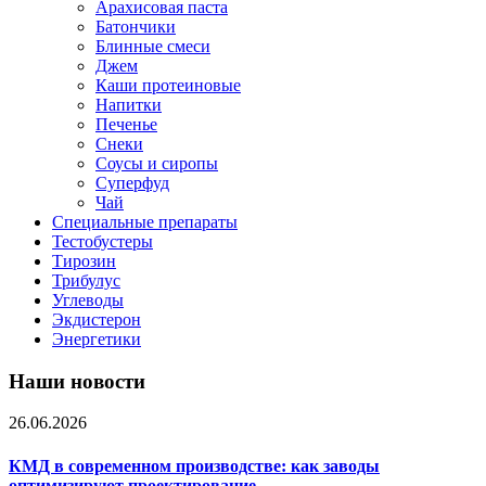
Арахисовая паста
Батончики
Блинные смеси
Джем
Каши протеиновые
Напитки
Печенье
Снеки
Соусы и сиропы
Суперфуд
Чай
Специальные препараты
Тестобустеры
Тирозин
Трибулус
Углеводы
Экдистерон
Энергетики
Наши новости
26.06.2026
КМД в современном производстве: как заводы
оптимизируют проектирование