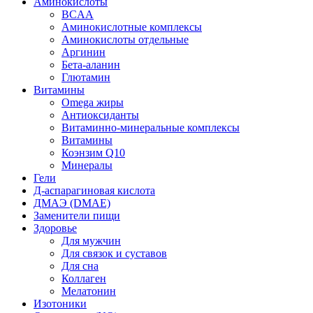
Аминокислоты
BCAA
Аминокислотные комплексы
Аминокислоты отдельные
Аргинин
Бета-аланин
Глютамин
Витамины
Omega жиры
Антиоксиданты
Витаминно-минеральные комплексы
Витамины
Коэнзим Q10
Минералы
Гели
Д-аспарагиновая кислота
ДМАЭ (DMAE)
Заменители пищи
Здоровье
Для мужчин
Для связок и суставов
Для сна
Коллаген
Мелатонин
Изотоники