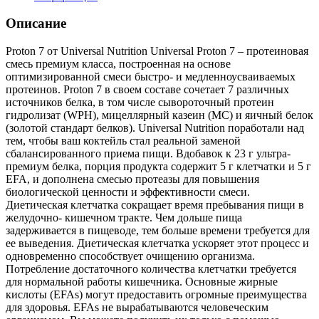
Описание
Proton 7 от Universal Nutrition Universal Proton 7 – протеиновая
смесь премиум класса, построенная на основе
оптимизированной смеси быстро- и медленноусваиваемых
протеинов. Proton 7 в своем составе сочетает 7 различных
источников белка, в том числе сывороточный протеин
гидролизат (WPH), мицеллярный казеин (MC) и яичный белок
(золотой стандарт белков). Universal Nutrition поработали над
тем, чтобы ваш коктейль стал реальной заменой
сбалансированного приема пищи. Вдобавок к 23 г ультра-
премиум белка, порция продукта содержит 5 г клетчатки и 5 г
EFA, и дополнена смесью протеазы для повышения
биологической ценности и эффективности смеси.
Диетическая клетчатка сокращает время пребывания пищи в
желудочно- кишечном тракте. Чем дольше пища
задерживается в пищеводе, тем больше времени требуется для
ее выведения. Диетическая клетчатка ускоряет этот процесс и
одновременно способствует очищению организма.
Потребление достаточного количества клетчатки требуется
для нормальной работы кишечника. Основные жирные
кислоты (EFAs) могут предоставить огромные преимущества
для здоровья. EFAs не вырабатываются человеческим