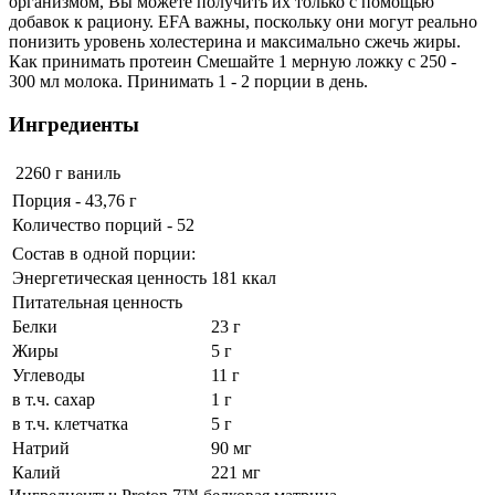
организмом, Вы можете получить их только с помощью
добавок к рациону. EFA важны, поскольку они могут реально
понизить уровень холестерина и максимально сжечь жиры.
Как принимать протеин Смешайте 1 мерную ложку с 250 -
300 мл молока. Принимать 1 - 2 порции в день.
Ингредиенты
2260 г
ваниль
Порция - 43,76 г
Количество порций - 52
Состав в одной порции:
Энергетическая ценность
181 ккал
Питательная ценность
Белки
23 г
Жиры
5 г
Углеводы
11 г
в т.ч. сахар
1 г
в т.ч. клетчатка
5 г
Натрий
90 мг
Калий
221 мг