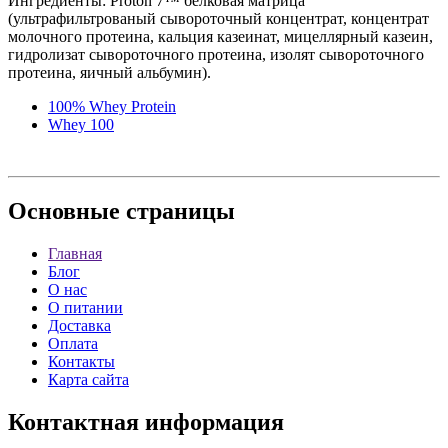
Ингредиенты: Proton 7™ белковая матрица
(ультрафильтрованый сывороточный концентрат, концентрат
молочного протеина, кальция казеинат, мицеллярный казеин,
гидролизат сывороточного протеина, изолят сывороточного
протеина, яичный альбумин).
100% Whey Protein
Whey 100
Основные
страницы
Главная
Блог
О нас
О питании
Доставка
Оплата
Контакты
Карта сайта
Контактная
информация