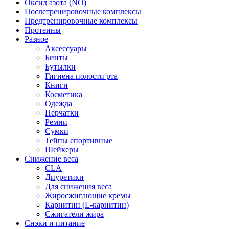
Оксид азота (NO)
Послетренировочные комплексы
Предтренировочные комплексы
Протеины
Разное
Аксессуары
Бинты
Бутылки
Гигиена полости рта
Книги
Косметика
Одежда
Перчатки
Ремни
Сумки
Тейпы спортивные
Шейкеры
Снижение веса
CLA
Диуретики
Для снижения веса
Жиросжигающие кремы
Карнитин (L-карнитин)
Сжигатели жира
Снэки и питание