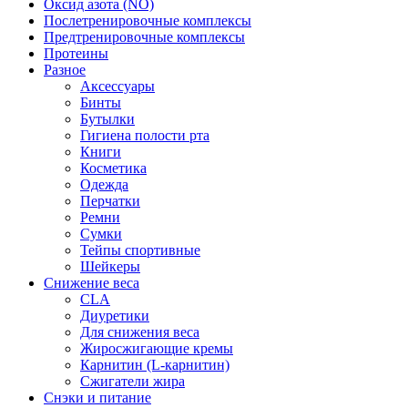
Оксид азота (NO)
Послетренировочные комплексы
Предтренировочные комплексы
Протеины
Разное
Аксессуары
Бинты
Бутылки
Гигиена полости рта
Книги
Косметика
Одежда
Перчатки
Ремни
Сумки
Тейпы спортивные
Шейкеры
Снижение веса
CLA
Диуретики
Для снижения веса
Жиросжигающие кремы
Карнитин (L-карнитин)
Сжигатели жира
Снэки и питание