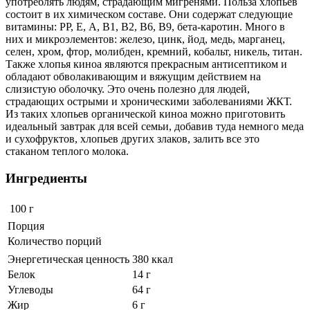
употреблять людям, страдающим мигренями. Польза хлопьев
состоит в их химическом составе. Они содержат следующие
витамины: PP, E, А, В1, В2, В6, В9, бета-каротин. Много в
них и микроэлементов: железо, цинк, йод, медь, марганец,
селен, хром, фтор, молибден, кремний, кобальт, никель, титан.
Также хлопья киноа являются прекрасным антисептиком и
обладают обволакивающим и вяжущим действием на
слизистую оболочку. Это очень полезно для людей,
страдающих острыми и хроническими заболеваниями ЖКТ.
Из таких хлопьев органической киноа можно приготовить
идеальный завтрак для всей семьи, добавив туда немного меда
и сухофруктов, хлопьев других злаков, залить все это
стаканом теплого молока.
Ингредиенты
100 г
Порция
Количество порций
Энергетическая ценность
380 ккал
Белок
14 г
Углеводы
64 г
Жир
6 г