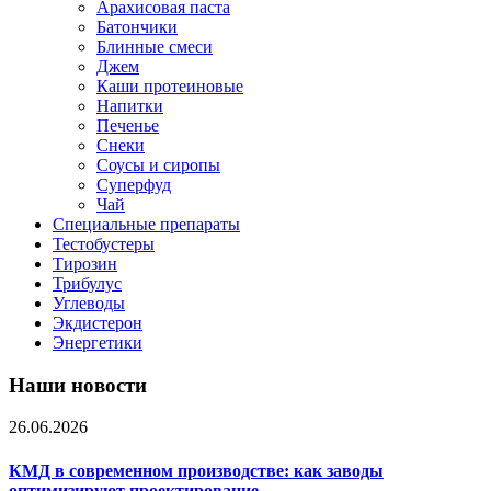
Арахисовая паста
Батончики
Блинные смеси
Джем
Каши протеиновые
Напитки
Печенье
Снеки
Соусы и сиропы
Суперфуд
Чай
Специальные препараты
Тестобустеры
Тирозин
Трибулус
Углеводы
Экдистерон
Энергетики
Наши новости
26.06.2026
КМД в современном производстве: как заводы
оптимизируют проектирование