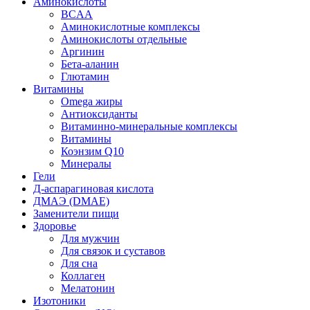
Аминокислоты
BCAA
Аминокислотные комплексы
Аминокислоты отдельные
Аргинин
Бета-аланин
Глютамин
Витамины
Omega жиры
Антиоксиданты
Витаминно-минеральные комплексы
Витамины
Коэнзим Q10
Минералы
Гели
Д-аспарагиновая кислота
ДМАЭ (DMAE)
Заменители пищи
Здоровье
Для мужчин
Для связок и суставов
Для сна
Коллаген
Мелатонин
Изотоники