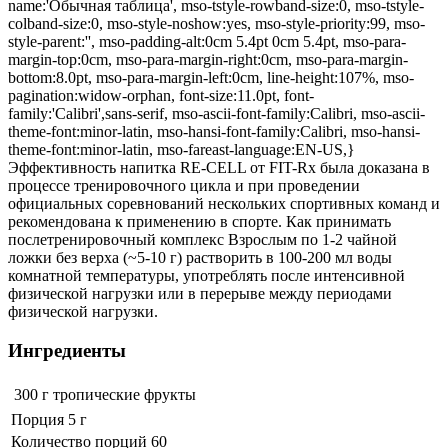
name:'Обычная таблица', mso-tstyle-rowband-size:0, mso-tstyle-
colband-size:0, mso-style-noshow:yes, mso-style-priority:99, mso-
style-parent:'', mso-padding-alt:0cm 5.4pt 0cm 5.4pt, mso-para-
margin-top:0cm, mso-para-margin-right:0cm, mso-para-margin-
bottom:8.0pt, mso-para-margin-left:0cm, line-height:107%, mso-
pagination:widow-orphan, font-size:11.0pt, font-
family:'Calibri',sans-serif, mso-ascii-font-family:Calibri, mso-ascii-
theme-font:minor-latin, mso-hansi-font-family:Calibri, mso-hansi-
theme-font:minor-latin, mso-fareast-language:EN-US,}
Эффективность напитка RE-CELL от FIT-Rx была доказана в
процессе тренировочного цикла и при проведении
официальных соревнований нескольких спортивных команд и
рекомендована к применению в спорте. Как принимать
послетренировочный комплекс Взрослым по 1-2 чайной
ложки без верха (~5-10 г) растворить в 100-200 мл воды
комнатной температуры, употреблять после интенсивной
физической нагрузки или в перерыве между периодами
физической нагрузки.
Ингредиенты
300 г
тропические фрукты
Порция 5 г
Количество порций 60