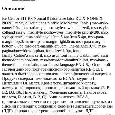
Описание
Re-Cell от FIT-Rx Normal 0 false false false RU X-NONE X-
NONE /* Style Definitions */ table.MsoNormalTable {mso-style-
name:'Обычная таблица', mso-tstyle-rowband-size:0, mso-tstyle-
colband-size:0, mso-style-noshow:yes, mso-style-priority:99, mso-
style-parent:'', mso-padding-alt:0cm 5.4pt 0cm 5.4pt, mso-para-
margin-top:0cm, mso-para-margin-right:0cm, mso-para-margin-
bottom:8.0pt, mso-para-margin-left:0cm, line-height:107%, mso-
pagination:widow-orphan, font-size:11.0pt, font-
family:'Calibri',sans-serif, mso-ascii-font-family:Calibri, mso-ascii-
theme-font:minor-latin, mso-hansi-font-family:Calibri, mso-hansi-
theme-font:minor-latin, mso-fareast-language:EN-US,} Основной
задачей данного пост-тренировочного напитка RE-CELL
является быстрое восстановление после физической нагрузки.
Продукт содержит аминокислоты ВСАА, таурин и L-
Цитруллин DL малат. Кроме того, янтарную кислоту,
жемчужный порошок, прополис, витаминный премикс (Е, В,
В2, D3, В6, Никотинамид, Фолиевая кислота, Пантотеновая
кислота, Биотин, В12, С). Аминокислоты ВСАА,
принимаемые совместно с таурином, по заявлению ученых из
Японии приводят к снижению фермента лактатдегидрогеназы
(ЛДГ) в крови после тренировочной нагрузки. ЛДГ –