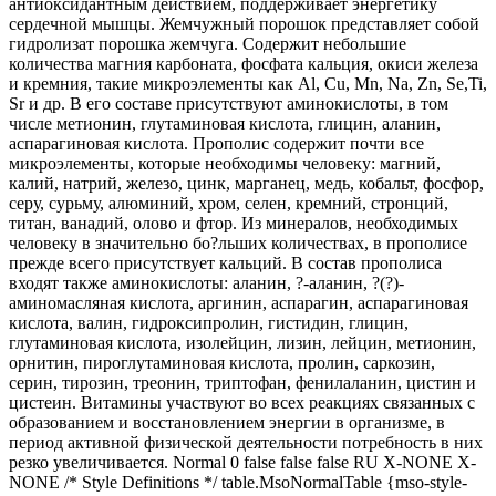
антиоксидантным действием, поддерживает энергетику
сердечной мышцы. Жемчужный порошок представляет собой
гидролизат порошка жемчуга. Содержит небольшие
количества магния карбоната, фосфата кальция, окиси железа
и кремния, такие микроэлементы как Al, Cu, Mn, Na, Zn, Sе,Ti,
Sr и др. В его составе присутствуют аминокислоты, в том
числе метионин, глутаминовая кислота, глицин, аланин,
аспарагиновая кислота. Прополис содержит почти все
микроэлементы, которые необходимы человеку: магний,
калий, натрий, железо, цинк, марганец, медь, кобальт, фосфор,
серу, сурьму, алюминий, хром, селен, кремний, стронций,
титан, ванадий, олово и фтор. Из минералов, необходимых
человеку в значительно бо?льших количествах, в прополисе
прежде всего присутствует кальций. В состав прополиса
входят также аминокислоты: аланин, ?-аланин, ?(?)-
аминомасляная кислота, аргинин, аспарагин, аспарагиновая
кислота, валин, гидроксипролин, гистидин, глицин,
глутаминовая кислота, изолейцин, лизин, лейцин, метионин,
орнитин, пироглутаминовая кислота, пролин, саркозин,
серин, тирозин, треонин, триптофан, фенилаланин, цистин и
цистеин. Витамины участвуют во всех реакциях связанных с
образованием и восстановлением энергии в организме, в
период активной физической деятельности потребность в них
резко увеличивается. Normal 0 false false false RU X-NONE X-
NONE /* Style Definitions */ table.MsoNormalTable {mso-style-