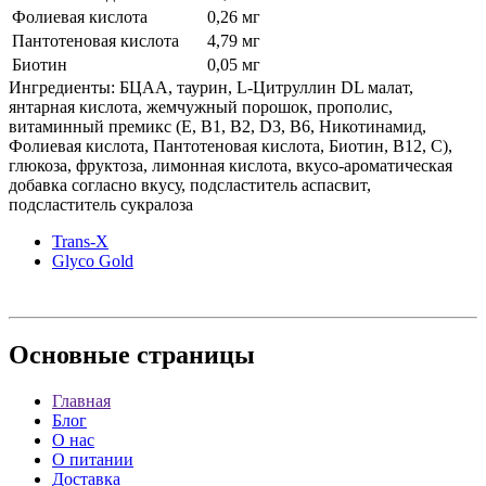
Фолиевая кислота
0,26 мг
Пантотеновая кислота
4,79 мг
Биотин
0,05 мг
Ингредиенты: БЦАА, таурин, L-Цитруллин DL малат,
янтарная кислота, жемчужный порошок, прополис,
витаминный премикс (Е, В1, В2, D3, В6, Никотинамид,
Фолиевая кислота, Пантотеновая кислота, Биотин, В12, С),
глюкоза, фруктоза, лимонная кислота, вкусо-ароматическая
добавка согласно вкусу, подсластитель аспасвит,
подсластитель сукралоза
Trans-X
Glyco Gold
Основные
страницы
Главная
Блог
О нас
О питании
Доставка