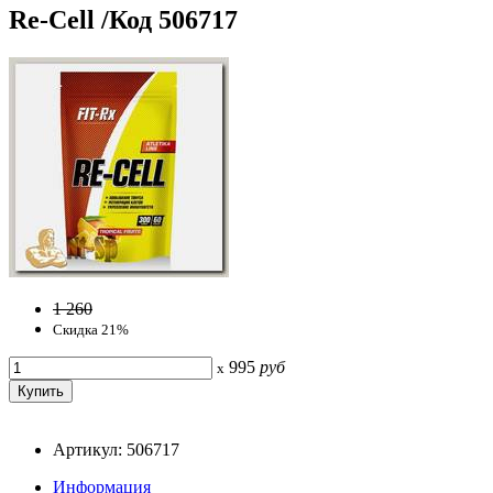
Re-Cell /Код 506717
1 260
Скидка 21%
995
руб
x
Артикул: 506717
Информация