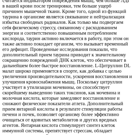
считается индикатором повреждения мышц, чем больше ЛДГ
в вашей крови после тренировки, тем больше ущерб
причинен мышечной ткани. Кроме того, одной из функций
таурина в организме является связывание и нейтрализация
избытка свободных радикалов. Как только мы подвергаем
себя физическому стрессу, связанному с расходованием
энергии и соответственно повышенным потреблением
кислорода, таурин активно включается в работу, при этом он
также активно покидает организм, что вызывает временный
его дефицит. Проведенные исследования показали, что
дополнительный прием таурина приводит к значительному
сокращению повреждений ДНК клеток, что обеспечивает в
дальнейшем более быстрое восстановление. L-Цитруллин DL
малат широко применяется в спорте, как добавка с целью
увеличения производительности, ускорения восстановления и
улучшения кровоснабжения мышц. Поскольку цитруллин
участвует в утилизации мочевины, он способствует
скорейшему выведению таких токсинов, как мочевина и
молочная кислота, которые замедляют восстановление и
снижают физические показатели атлета. Дополнительный
прием янтарной кислоты в результате стимуляции работы
печени и почек, позволяет организму более эффективно
очищаться от ядовитых метаболитов и других вредных
агентов. Янтарная кислота стимулирует синтез клеток
иммунной системы, препятствует стрессам, обладает