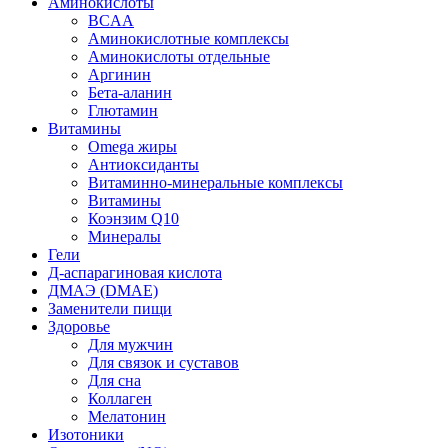
Аминокислоты
BCAA
Аминокислотные комплексы
Аминокислоты отдельные
Аргинин
Бета-аланин
Глютамин
Витамины
Omega жиры
Антиоксиданты
Витаминно-минеральные комплексы
Витамины
Коэнзим Q10
Минералы
Гели
Д-аспарагиновая кислота
ДМАЭ (DMAE)
Заменители пищи
Здоровье
Для мужчин
Для связок и суставов
Для сна
Коллаген
Мелатонин
Изотоники