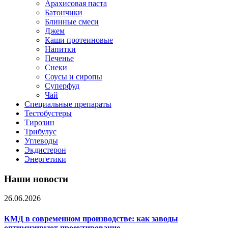
Арахисовая паста
Батончики
Блинные смеси
Джем
Каши протеиновые
Напитки
Печенье
Снеки
Соусы и сиропы
Суперфуд
Чай
Специальные препараты
Тестобустеры
Тирозин
Трибулус
Углеводы
Экдистерон
Энергетики
Наши новости
26.06.2026
КМД в современном производстве: как заводы
оптимизируют проектирование