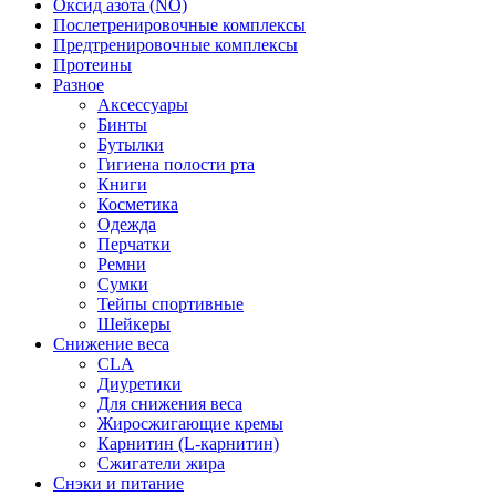
Оксид азота (NO)
Послетренировочные комплексы
Предтренировочные комплексы
Протеины
Разное
Аксессуары
Бинты
Бутылки
Гигиена полости рта
Книги
Косметика
Одежда
Перчатки
Ремни
Сумки
Тейпы спортивные
Шейкеры
Снижение веса
CLA
Диуретики
Для снижения веса
Жиросжигающие кремы
Карнитин (L-карнитин)
Сжигатели жира
Снэки и питание