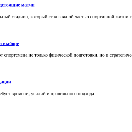
едстоящие матчи
ный стадион, который стал важной частью спортивной жизни г
ри выборе
 от спортсмена не только физической подготовки, но и стратеги
дации
бует времени, усилий и правильного подхода