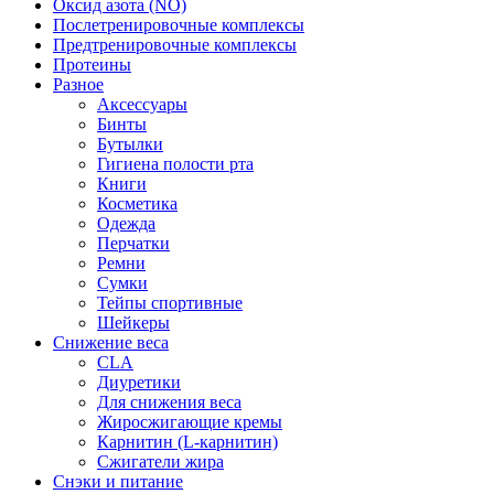
Оксид азота (NO)
Послетренировочные комплексы
Предтренировочные комплексы
Протеины
Разное
Аксессуары
Бинты
Бутылки
Гигиена полости рта
Книги
Косметика
Одежда
Перчатки
Ремни
Сумки
Тейпы спортивные
Шейкеры
Снижение веса
CLA
Диуретики
Для снижения веса
Жиросжигающие кремы
Карнитин (L-карнитин)
Сжигатели жира
Снэки и питание