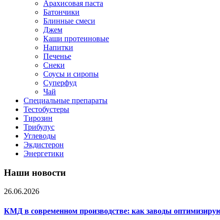
Арахисовая паста
Батончики
Блинные смеси
Джем
Каши протеиновые
Напитки
Печенье
Снеки
Соусы и сиропы
Суперфуд
Чай
Специальные препараты
Тестобустеры
Тирозин
Трибулус
Углеводы
Экдистерон
Энергетики
Наши новости
26.06.2026
КМД в современном производстве: как заводы оптимизиру