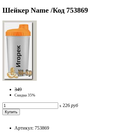
Шейкер Name /Код 753869
349
Скидка 35%
226
руб
x
Артикул: 753869