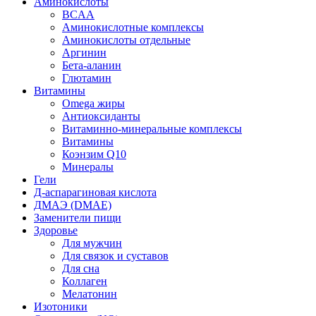
Аминокислоты
BCAA
Аминокислотные комплексы
Аминокислоты отдельные
Аргинин
Бета-аланин
Глютамин
Витамины
Omega жиры
Антиоксиданты
Витаминно-минеральные комплексы
Витамины
Коэнзим Q10
Минералы
Гели
Д-аспарагиновая кислота
ДМАЭ (DMAE)
Заменители пищи
Здоровье
Для мужчин
Для связок и суставов
Для сна
Коллаген
Мелатонин
Изотоники