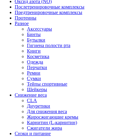
Оксид азота (NO)
Послетренировочные комплексы
Предтренировочные комплексы
Протеины
Разное
Аксессуары
Бинты
Бутылки
Гигиена полости рта
Книги
Косметика
Одежда
Перчатки
Ремни
Сумки
Тейпы спортивные
Шейкеры
Снижение веса
CLA
Диуретики
Для снижения веса
Жиросжигающие кремы
Карнитин (L-карнитин)
Сжигатели жира
Снэки и питание