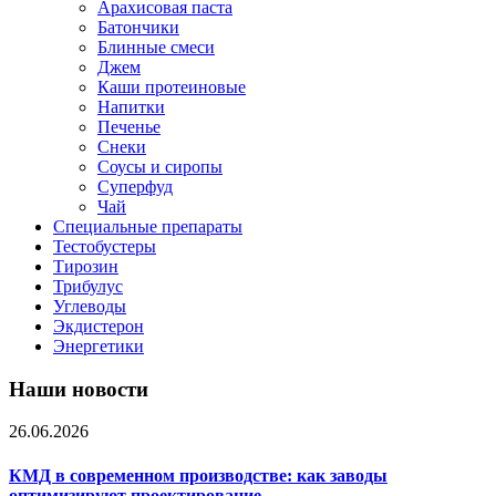
Арахисовая паста
Батончики
Блинные смеси
Джем
Каши протеиновые
Напитки
Печенье
Снеки
Соусы и сиропы
Суперфуд
Чай
Специальные препараты
Тестобустеры
Тирозин
Трибулус
Углеводы
Экдистерон
Энергетики
Наши новости
26.06.2026
КМД в современном производстве: как заводы
оптимизируют проектирование