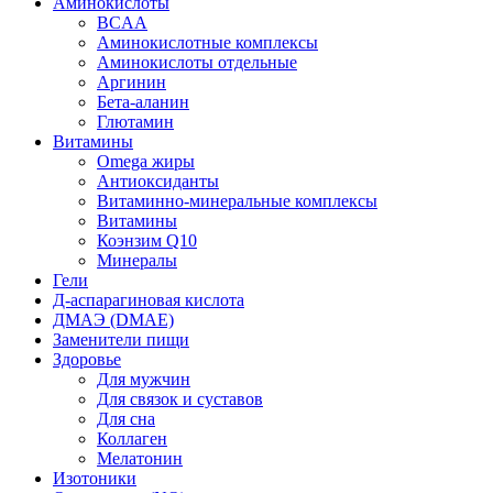
Аминокислоты
BCAA
Аминокислотные комплексы
Аминокислоты отдельные
Аргинин
Бета-аланин
Глютамин
Витамины
Omega жиры
Антиоксиданты
Витаминно-минеральные комплексы
Витамины
Коэнзим Q10
Минералы
Гели
Д-аспарагиновая кислота
ДМАЭ (DMAE)
Заменители пищи
Здоровье
Для мужчин
Для связок и суставов
Для сна
Коллаген
Мелатонин
Изотоники