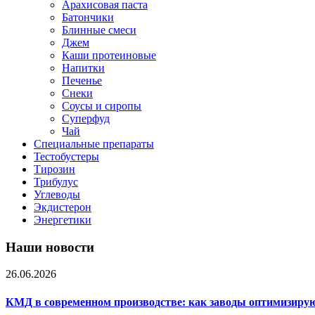
Арахисовая паста
Батончики
Блинные смеси
Джем
Каши протеиновые
Напитки
Печенье
Снеки
Соусы и сиропы
Суперфуд
Чай
Специальные препараты
Тестобустеры
Тирозин
Трибулус
Углеводы
Экдистерон
Энергетики
Наши новости
26.06.2026
КМД в современном производстве: как заводы оптимизиру