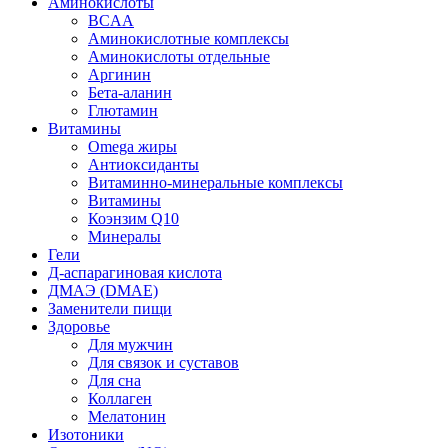
Аминокислоты
BCAA
Аминокислотные комплексы
Аминокислоты отдельные
Аргинин
Бета-аланин
Глютамин
Витамины
Omega жиры
Антиоксиданты
Витаминно-минеральные комплексы
Витамины
Коэнзим Q10
Минералы
Гели
Д-аспарагиновая кислота
ДМАЭ (DMAE)
Заменители пищи
Здоровье
Для мужчин
Для связок и суставов
Для сна
Коллаген
Мелатонин
Изотоники