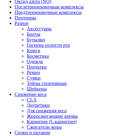
Оксид азота (NO)
Послетренировочные комплексы
Предтренировочные комплексы
Протеины
Разное
Аксессуары
Бинты
Бутылки
Гигиена полости рта
Книги
Косметика
Одежда
Перчатки
Ремни
Сумки
Тейпы спортивные
Шейкеры
Снижение веса
CLA
Диуретики
Для снижения веса
Жиросжигающие кремы
Карнитин (L-карнитин)
Сжигатели жира
Снэки и питание