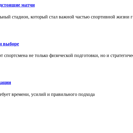
едстоящие матчи
ный стадион, который стал важной частью спортивной жизни г
ри выборе
 от спортсмена не только физической подготовки, но и стратеги
дации
бует времени, усилий и правильного подхода