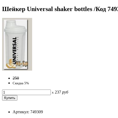
Шейкер Universal shaker bottles /Код 749
250
Скидка 5%
237
руб
x
Артикул: 749309