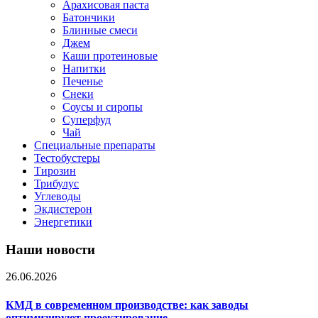
Арахисовая паста
Батончики
Блинные смеси
Джем
Каши протеиновые
Напитки
Печенье
Снеки
Соусы и сиропы
Суперфуд
Чай
Специальные препараты
Тестобустеры
Тирозин
Трибулус
Углеводы
Экдистерон
Энергетики
Наши новости
26.06.2026
КМД в современном производстве: как заводы
оптимизируют проектирование