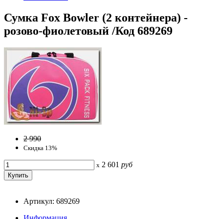
Сумка Fox Bowler (2 контейнера) -
розово-фиолетовый /Код 689269
2 990
Скидка 13%
2 601
руб
x
Артикул: 689269
Информация