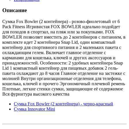
Описание
Сумка Fox Bowler (2 контейнера) - розово-фиолетовый от 6
Pack Fitness Игривистая FOX BOWLER идеально подойдет
для походов в спортзал, на пляж или за покупками. FOX
BOWLER позволяет вместить до 2 контейнеров с питанием, в
комплекте идет 2 контейнера Snap Lid, один компактный
контейнер для спортивного питания и 2 маленьких пакета с
охлаждающим гелем. Включает главное отделение с
карманами для кошелька, ключей и других аксессуаров и
принадлежностей. Особенности: 2 удобных контейнера Snap
Lid 1 компактный контейнер для пищевых добавок 2 гель-
пакета охлаждают до 8 часов Главное отделение на застежке с
молнией Внутри организационные отделения для телефона,
кошелька, ключей и прочего Эргономичный плечевой ремень
Плотные, легкие стенки сумки, защищающие её содержимое
Вся фурнитура высокого качества
Сумка Fox Bowler (2 контейнера) - черно-красный
Сумка Innovator Mini