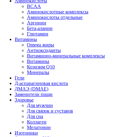
Аминокислоты
BCAA
Аминокислотные комплексы
Аминокислоты отдельные
Аргинин
Бета-аланин
Глютамин
Витамины
Omega жиры
Антиоксиданты
Витаминно-минеральные комплексы
Витамины
Коэнзим Q10
Минералы
Гели
Д-аспарагиновая кислота
ДМАЭ (DMAE)
Заменители пищи
Здоровье
Для мужчин
Для связок и суставов
Для сна
Коллаген
Мелатонин
Изотоники