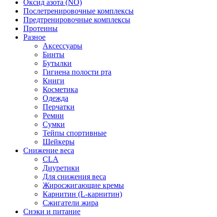
Оксид азота (NO)
Послетренировочные комплексы
Предтренировочные комплексы
Протеины
Разное
Аксессуары
Бинты
Бутылки
Гигиена полости рта
Книги
Косметика
Одежда
Перчатки
Ремни
Сумки
Тейпы спортивные
Шейкеры
Снижение веса
CLA
Диуретики
Для снижения веса
Жиросжигающие кремы
Карнитин (L-карнитин)
Сжигатели жира
Снэки и питание