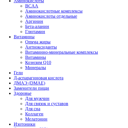
Аминокислоты
BCAA
Аминокислотные комплексы
Аминокислоты отдельные
Аргинин
Бета-аланин
Глютамин
Витамины
Omega жиры
Антиоксиданты
Витаминно-минеральные комплексы
Витамины
Коэнзим Q10
Минералы
Гели
Д-аспарагиновая кислота
ДМАЭ (DMAE)
Заменители пищи
Здоровье
Для мужчин
Для связок и суставов
Для сна
Коллаген
Мелатонин
Изотоники