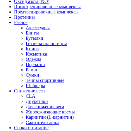
Оксид азота (NO)
Послетренировочные комплексы
Предтренировочные комплексы
Протеины
Разное
Аксессуары
Бинты
Бутылки
Гигиена полости рта
Книги
Косметика
Одежда
Перчатки
Ремни
Сумки
Тейпы спортивные
Шейкеры
Снижение веса
CLA
Диуретики
Для снижения веса
Жиросжигающие кремы
Карнитин (L-карнитин)
Сжигатели жира
Снэки и питание