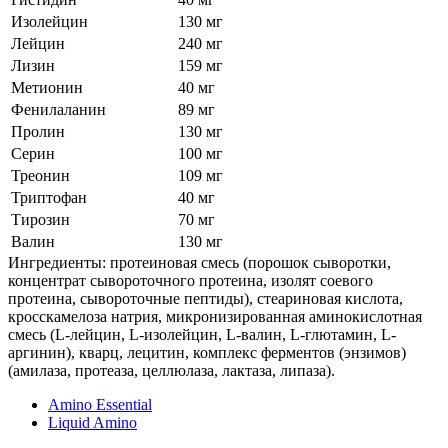
Изолейцин
130 мг
Лейцин
240 мг
Лизин
159 мг
Метионин
40 мг
Фенилаланин
89 мг
Пролин
130 мг
Серин
100 мг
Треонин
109 мг
Триптофан
40 мг
Тирозин
70 мг
Валин
130 мг
Ингредиенты: протеиновая смесь (порошок сыворотки,
концентрат сывороточного протеина, изолят соевого
протеина, сывороточные пептиды), стеариновая кислота,
кросскамелоза натрия, микронизированная аминокислотная
смесь (L-лейцин, L-изолейцин, L-валин, L-глютамин, L-
аргинин), кварц, лецитин, комплекс ферментов (энзимов)
(амилаза, протеаза, целлюлаза, лактаза, липаза).
Amino Essential
Liquid Amino