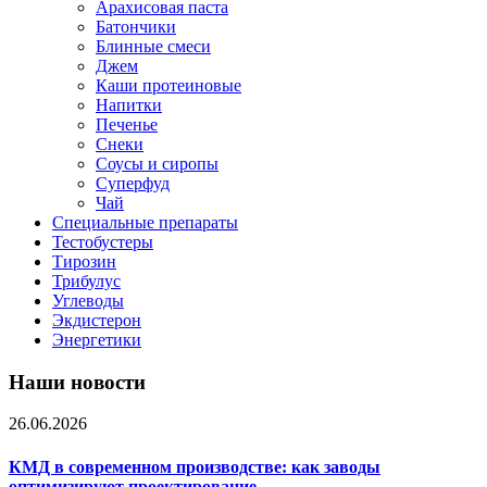
Арахисовая паста
Батончики
Блинные смеси
Джем
Каши протеиновые
Напитки
Печенье
Снеки
Соусы и сиропы
Суперфуд
Чай
Специальные препараты
Тестобустеры
Тирозин
Трибулус
Углеводы
Экдистерон
Энергетики
Наши новости
26.06.2026
КМД в современном производстве: как заводы
оптимизируют проектирование