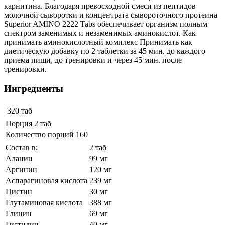
карнитина. Благодаря превосходной смеси из пептидов
молочной сыворотки и концентрата сывороточного протеина
Superior AMINO 2222 Tabs обеспечивает организм полным
спектром заменимых и незаменимых аминокислот. Как
принимать аминокислотный комплекс Принимать как
диетическую добавку по 2 таблетки за 45 мин. до каждого
приема пищи, до тренировки и через 45 мин. после
тренировки.
Ингредиенты
320 таб
Порция 2 таб
Количество порций 160
Состав в:
2 таб
Аланин
99 мг
Аргинин
120 мг
Аспарагиновая кислота
239 мг
Цистин
30 мг
Глутаминовая кислота
388 мг
Глицин
69 мг
Гистидин
40 мг