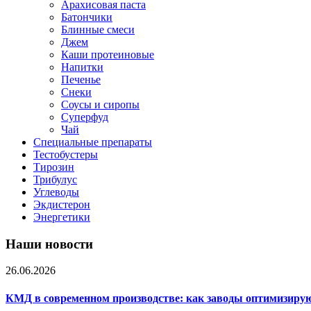
Арахисовая паста
Батончики
Блинные смеси
Джем
Каши протеиновые
Напитки
Печенье
Снеки
Соусы и сиропы
Суперфуд
Чай
Специальные препараты
Тестобустеры
Тирозин
Трибулус
Углеводы
Экдистерон
Энергетики
Наши новости
26.06.2026
КМД в современном производстве: как заводы оптимизиру