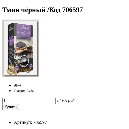
Тмин чёрный /Код 706597
250
Скидка 34%
165
руб
x
Артикул: 706597