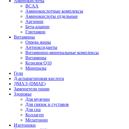
Аминокислоты
BCAA
Аминокислотные комплексы
Аминокислоты отдельные
Аргинин
Бета-аланин
Глютамин
Витамины
Omega жиры
Антиоксиданты
Витаминно-минеральные комплексы
Витамины
Коэнзим Q10
Минералы
Гели
Д-аспарагиновая кислота
ДМАЭ (DMAE)
Заменители пищи
Здоровье
Для мужчин
Для связок и суставов
Для сна
Коллаген
Мелатонин
Изотоники