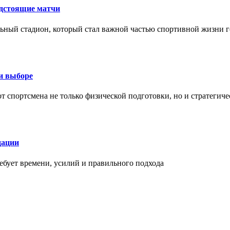
едстоящие матчи
ный стадион, который стал важной частью спортивной жизни г
ри выборе
 от спортсмена не только физической подготовки, но и стратеги
дации
бует времени, усилий и правильного подхода