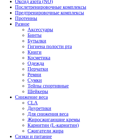
Оксид азота (NO)
Послетренировочные комплексы
Предтренировочные комплексы
Протеины
Разное
Аксессуары
Бинты
Бутылки
Гигиена полости рта
Книги
Косметика
Одежда
Перчатки
Ремни
Сумки
Тейпы спортивные
Шейкеры
Снижение веса
CLA
Диуретики
Для снижения веса
Жиросжигающие кремы
Карнитин (L-карнитин)
Сжигатели жира
Снэки и питание