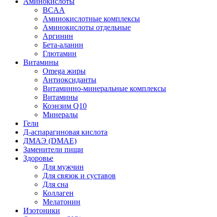
Аминокислоты
BCAA
Аминокислотные комплексы
Аминокислоты отдельные
Аргинин
Бета-аланин
Глютамин
Витамины
Omega жиры
Антиоксиданты
Витаминно-минеральные комплексы
Витамины
Коэнзим Q10
Минералы
Гели
Д-аспарагиновая кислота
ДМАЭ (DMAE)
Заменители пищи
Здоровье
Для мужчин
Для связок и суставов
Для сна
Коллаген
Мелатонин
Изотоники