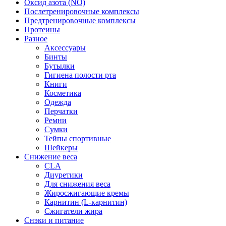
Оксид азота (NO)
Послетренировочные комплексы
Предтренировочные комплексы
Протеины
Разное
Аксессуары
Бинты
Бутылки
Гигиена полости рта
Книги
Косметика
Одежда
Перчатки
Ремни
Сумки
Тейпы спортивные
Шейкеры
Снижение веса
CLA
Диуретики
Для снижения веса
Жиросжигающие кремы
Карнитин (L-карнитин)
Сжигатели жира
Снэки и питание