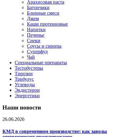
Арахисовая паста
Батончики
Блинные смеси
Джем
Каши протеиновые
Напитки
Печенье
Снеки
Соусы и сиропы
Суперфуд
Чай
Специальные препараты
Тестобустеры
Тирозин
Трибулус
Углеводы
Экдистерон
Энергетики
Наши новости
26.06.2026
КМД в современном производстве: как заводы
оптимизируют проектирование