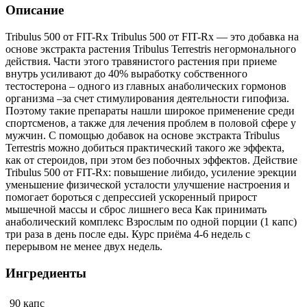
Описание
Tribulus 500 от FIT-Rx Tribulus 500 от FIT-Rx — это добавка на
основе экстракта растения Tribulus Terrestris негормонального
действия. Части этого травянистого растения при приеме
внутрь усиливают до 40% выработку собственного
тестостерона – одного из главных анаболических гормонов
организма –за счет стимулирования деятельности гипофиза.
Поэтому такие препараты нашли широкое применение среди
спортсменов, а также для лечения проблем в половой сфере у
мужчин. С помощью добавок на основе экстракта Tribulus
Terrestris можно добиться практический такого же эффекта,
как от стероидов, при этом без побочных эффектов. Действие
Tribulus 500 от FIT-Rx: повышение либидо, усиление эрекции
уменьшение физической усталости улучшение настроения и
помогает бороться с депрессией ускоренный прирост
мышечной массы и сброс лишнего веса Как принимать
анаболический комплекс Взрослым по одной порции (1 капс)
три раза в день после еды. Курс приёма 4-6 недель с
перерывом не менее двух недель.
Ингредиенты
90 капс