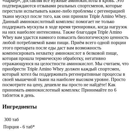
«барьер», доставляя все нужные аминокислоты в кровь. Это
подтверждаются отзывами реальных спортсменов, которые
перестали испытывать какие-либо проблемы с регенерацией
ткани мускул после того, как они приняли Triple Amino Whey.
Данный аминокислотный комплекс помогает не только
поддержать мускулы в ходе время тренировки, когда нагрузок
на них наиболее интенсивна. Также благодаря Triple Amino
Whey вам удастся намного повысить биологическую ценность
любой потребляемой вами пищи. Приём всего одной порции
этого препарата после еды даст вам возможность
компенсировать нехватку аминокислот в белковой пище,
которая прошла термическую обработку, негативно
отражающуюся на целостности аминокислот. Мы считаем, что
приобрести Triple Amino Whey должен каждый спортсмен,
который хотел бы поддерживать регенеративные процессы в
своей мышечной ткани на наиболее высоком уровне. Просто
посмотрите на цену, дешевле вы просто не найдёте! Как
принимать аминокислотный комплекс Принимайте по 6
таблеток в день.
Ингредиенты
300 таб
Порция - 6 таб*