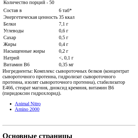
Количество порций - 50
Состав в
6 таб*
Энергетическая ценность
35 ккал
Белки
7,1 г
Углеводы
0,6 г
Сахар
0,5 г
Жиры
0,4 г
Насыщенные жиры
0,2 г
Натрий
<, 0,1 г
Витамин B6
0,35 мг
Ингредиенты: Комплекс сывороточных белков (концентрат
сывороточного протеина, гидролизат сывороточного
протеина, изолят сывороточного протеина), стабилизатор
Е466, стеарат магния, диоксид кремния, витамин В6
(пиридоксин гидрохлорид).
Animal Nitro
Amino 2000
Основные
страницы