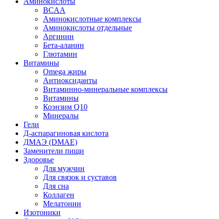
Аминокислоты
BCAA
Аминокислотные комплексы
Аминокислоты отдельные
Аргинин
Бета-аланин
Глютамин
Витамины
Omega жиры
Антиоксиданты
Витаминно-минеральные комплексы
Витамины
Коэнзим Q10
Минералы
Гели
Д-аспарагиновая кислота
ДМАЭ (DMAE)
Заменители пищи
Здоровье
Для мужчин
Для связок и суставов
Для сна
Коллаген
Мелатонин
Изотоники