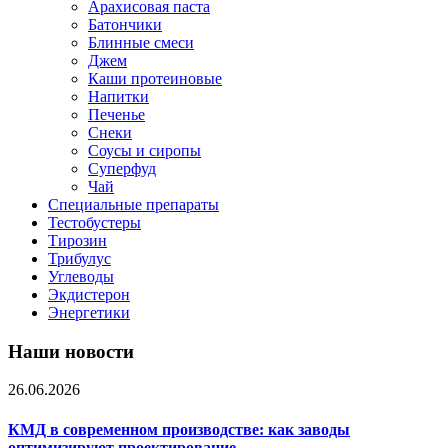
Арахисовая паста
Батончики
Блинные смеси
Джем
Каши протеиновые
Напитки
Печенье
Снеки
Соусы и сиропы
Суперфуд
Чай
Специальные препараты
Тестобустеры
Тирозин
Трибулус
Углеводы
Экдистерон
Энергетики
Наши новости
26.06.2026
КМД в современном производстве: как заводы
оптимизируют проектирование