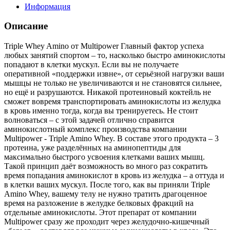
Информация
Описание
Triple Whey Amino от Multipower Главный фактор успеха
любых занятий спортом – то, насколько быстро аминокислоты
попадают в клетки мускул. Если вы не получаете
оперативной «поддержки извне», от серьёзной нагрузки ваши
мышцы не только не увеличиваются и не становятся сильнее,
но ещё и разрушаются. Никакой протеиновый коктейль не
сможет вовремя транспортировать аминокислоты из желудка
в кровь именно тогда, когда вы тренируетесь. Не стоит
волноваться – с этой задачей отлично справится
аминокислотный комплекс производства компании
Multipower - Triple Amino Whey. В составе этого продукта – 3
протеина, уже разделённых на аминопептиды для
максимально быстрого усвоения клетками ваших мышц.
Такой принцип даёт возможность во много раз сократить
время попадания аминокислот в кровь из желудка – а оттуда и
в клетки ваших мускул. После того, как вы приняли Triple
Amino Whey, вашему телу не нужно тратить драгоценное
время на разложение в желудке белковых фракций на
отдельные аминокислоты. Этот препарат от компании
Multipower сразу же проходит через желудочно-кишечный