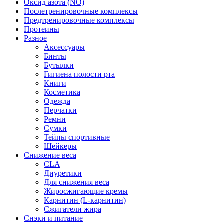
Оксид азота (NO)
Послетренировочные комплексы
Предтренировочные комплексы
Протеины
Разное
Аксессуары
Бинты
Бутылки
Гигиена полости рта
Книги
Косметика
Одежда
Перчатки
Ремни
Сумки
Тейпы спортивные
Шейкеры
Снижение веса
CLA
Диуретики
Для снижения веса
Жиросжигающие кремы
Карнитин (L-карнитин)
Сжигатели жира
Снэки и питание