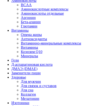
Аминокислоты
BCAA
Аминокислотные комплексы
Аминокислоты отдельные
Аргинин
Бета-аланин
Глютамин
Витамины
Omega жиры
Антиоксиданты
Витаминно-минеральные комплексы
Витамины
Коэнзим Q10
Минералы
Гели
Д-аспарагиновая кислота
ДМАЭ (DMAE)
Заменители пищи
Здоровье
Для мужчин
Для связок и суставов
Для сна
Коллаген
Мелатонин
Изотоники