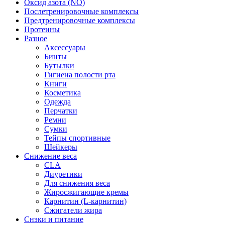
Оксид азота (NO)
Послетренировочные комплексы
Предтренировочные комплексы
Протеины
Разное
Аксессуары
Бинты
Бутылки
Гигиена полости рта
Книги
Косметика
Одежда
Перчатки
Ремни
Сумки
Тейпы спортивные
Шейкеры
Снижение веса
CLA
Диуретики
Для снижения веса
Жиросжигающие кремы
Карнитин (L-карнитин)
Сжигатели жира
Снэки и питание