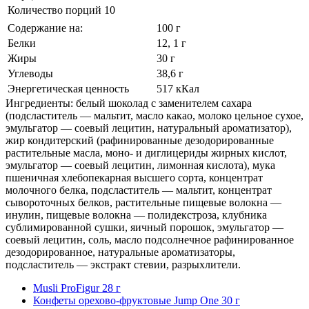
Количество порций 10
Содержание на:
100 г
Белки
12, 1 г
Жиры
30 г
Углеводы
38,6 г
Энергетическая ценность
517 кКал
Ингредиенты: белый шоколад с заменителем сахара
(подсластитель — мальтит, масло какао, молоко цельное сухое,
эмульгатор — соевый лецитин, натуральный ароматизатор),
жир кондитерский (рафинированные дезодорированные
растительные масла, моно- и диглицериды жирных кислот,
эмульгатор — соевый лецитин, лимонная кислота), мука
пшеничная хлебопекарная высшего сорта, концентрат
молочного белка, подсластитель — мальтит, концентрат
сывороточных белков, растительные пищевые волокна —
инулин, пищевые волокна — полидекстроза, клубника
сублимированной сушки, яичный порошок, эмульгатор —
соевый лецитин, соль, масло подсолнечное рафинированное
дезодорированное, натуральные ароматизаторы,
подсластитель — экстракт стевии, разрыхлители.
Musli ProFigur 28 г
Конфеты орехово-фруктовые Jump One 30 г