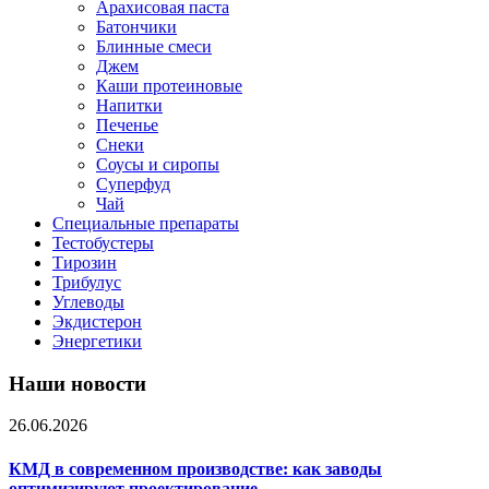
Арахисовая паста
Батончики
Блинные смеси
Джем
Каши протеиновые
Напитки
Печенье
Снеки
Соусы и сиропы
Суперфуд
Чай
Специальные препараты
Тестобустеры
Тирозин
Трибулус
Углеводы
Экдистерон
Энергетики
Наши новости
26.06.2026
КМД в современном производстве: как заводы
оптимизируют проектирование