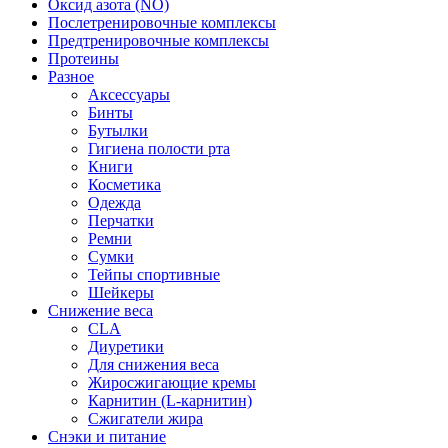
Оксид азота (NO)
Послетренировочные комплексы
Предтренировочные комплексы
Протеины
Разное
Аксессуары
Бинты
Бутылки
Гигиена полости рта
Книги
Косметика
Одежда
Перчатки
Ремни
Сумки
Тейпы спортивные
Шейкеры
Снижение веса
CLA
Диуретики
Для снижения веса
Жиросжигающие кремы
Карнитин (L-карнитин)
Сжигатели жира
Снэки и питание