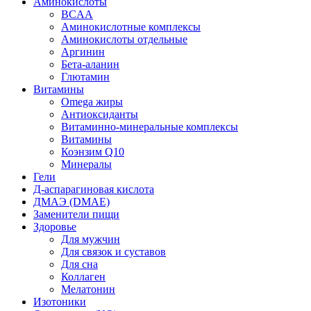
Аминокислоты
BCAA
Аминокислотные комплексы
Аминокислоты отдельные
Аргинин
Бета-аланин
Глютамин
Витамины
Omega жиры
Антиоксиданты
Витаминно-минеральные комплексы
Витамины
Коэнзим Q10
Минералы
Гели
Д-аспарагиновая кислота
ДМАЭ (DMAE)
Заменители пищи
Здоровье
Для мужчин
Для связок и суставов
Для сна
Коллаген
Мелатонин
Изотоники