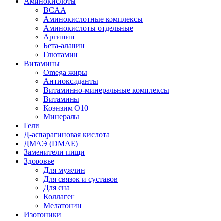
Аминокислоты
BCAA
Аминокислотные комплексы
Аминокислоты отдельные
Аргинин
Бета-аланин
Глютамин
Витамины
Omega жиры
Антиоксиданты
Витаминно-минеральные комплексы
Витамины
Коэнзим Q10
Минералы
Гели
Д-аспарагиновая кислота
ДМАЭ (DMAE)
Заменители пищи
Здоровье
Для мужчин
Для связок и суставов
Для сна
Коллаген
Мелатонин
Изотоники