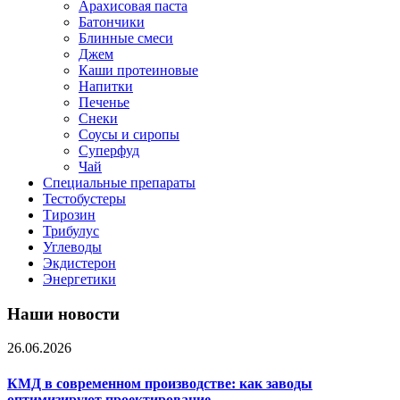
Арахисовая паста
Батончики
Блинные смеси
Джем
Каши протеиновые
Напитки
Печенье
Снеки
Соусы и сиропы
Суперфуд
Чай
Специальные препараты
Тестобустеры
Тирозин
Трибулус
Углеводы
Экдистерон
Энергетики
Наши новости
26.06.2026
КМД в современном производстве: как заводы
оптимизируют проектирование