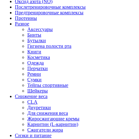
Оксид азота (NO)
Послетренировочные комплексы
Предтренировочные комплексы
Протеины
Разное
Аксессуары
Бинты
Бутылки
Гигиена полости рта
Книги
Косметика
Одежда
Перчатки
Ремни
Сумки
Тейпы спортивные
Шейкеры
Снижение веса
CLA
Диуретики
Для снижения веса
Жиросжигающие кремы
Карнитин (L-карнитин)
Сжигатели жира
Снэки и питание