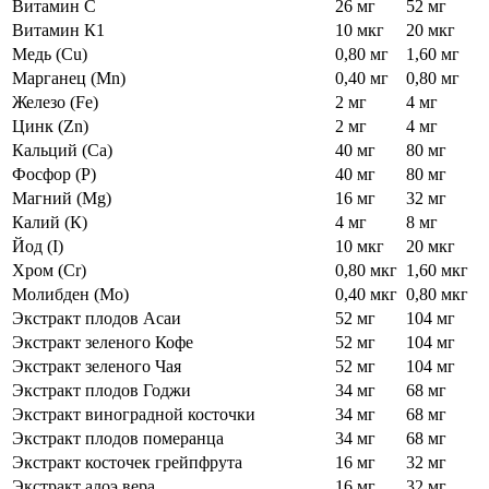
Витамин С
26 мг
52 мг
Витамин К1
10 мкг
20 мкг
Медь (Cu)
0,80 мг
1,60 мг
Марганец (Mn)
0,40 мг
0,80 мг
Железо (Fe)
2 мг
4 мг
Цинк (Zn)
2 мг
4 мг
Кальций (Са)
40 мг
80 мг
Фосфор (Р)
40 мг
80 мг
Магний (Mg)
16 мг
32 мг
Калий (К)
4 мг
8 мг
Йод (I)
10 мкг
20 мкг
Хром (Cr)
0,80 мкг
1,60 мкг
Молибден (Мо)
0,40 мкг
0,80 мкг
Экстракт плодов Асаи
52 мг
104 мг
Экстракт зеленого Кофе
52 мг
104 мг
Экстракт зеленого Чая
52 мг
104 мг
Экстракт плодов Годжи
34 мг
68 мг
Экстракт виноградной косточки
34 мг
68 мг
Экстракт плодов померанца
34 мг
68 мг
Экстракт косточек грейпфрута
16 мг
32 мг
Экстракт алоэ вера
16 мг
32 мг