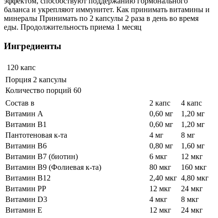
эффектом, способствуют поддержанию гормонального
баланса и укрепляют иммунитет. Как принимать витамины и
минералы Принимать по 2 капсулы 2 раза в день во время
еды. Продолжительность приема 1 месяц
Ингредиенты
120 капс
Порция 2 капсулы
Количество порций 60
Состав в
2 капс
4 капс
Витамин А
0,60 мг
1,20 мг
Витамин В1
0,60 мг
1,20 мг
Пантотеновая к-та
4 мг
8 мг
Витамин В6
0,80 мг
1,60 мг
Витамин В7 (биотин)
6 мкг
12 мкг
Витамин В9 (Фолиевая к-та)
80 мкг
160 мкг
Витамин В12
2,40 мкг
4,80 мкг
Витамин РР
12 мкг
24 мкг
Витамин D3
4 мкг
8 мкг
Витамин Е
12 мкг
24 мкг