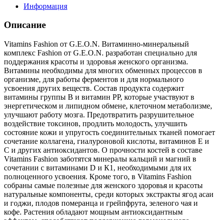
Информация
Описание
Vitamins Fashion от G.E.O.N. Витаминно-минеральный
комплекс Fashion от G.E.O.N. разработан специально для
поддержания красоты и здоровья женского организма.
Витамины необходимы для многих обменных процессов в
организме, для работы ферментов и для нормального
усвоения других веществ. Состав продукта содержит
витамины группы В и витамин PP, которые участвуют в
энергетическом и липидном обмене, клеточном метаболизме,
улучшают работу мозга. Предотвратить разрушительное
воздействие токсинов, продлить молодость, улучшить
состояние кожи и упругость соединительных тканей помогает
сочетание коллагена, гиалуроновой кислоты, витаминов Е и
С и других антиоксидантов. О прочности костей в составе
Vitamins Fashion заботятся минералы кальций и магний в
сочетании с витаминами D и К1, необходимыми для их
полноценного усвоения. Кроме того, в Vitamins Fashion
собраны самые полезные для женского здоровья и красоты
натуральные компоненты, среди которых экстракты ягод асаи
и годжи, плодов померанца и грейпфрута, зеленого чая и
кофе. Растения обладают мощным антиоксидантным