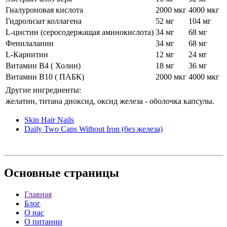
Гиалуроновая кислота
2000 мкг
4000 мкг
Гидролизат коллагена
52 мг
104 мг
L-цистин (серосодержащая аминокислота)
34 мг
68 мг
Фенилаланин
34 мг
68 мг
L-Карнитин
12 мг
24 мг
Витамин В4 ( Холин)
18 мг
36 мг
Витамин В10 ( ПАБК)
2000 мкг
4000 мкг
Другие ингредиенты:
желатин, титана диоксид, оксид железа - оболочка капсулы.
Skin Hair Nails
Daily Two Caps Without Iron (без железа)
Основные
страницы
Главная
Блог
О нас
О питании