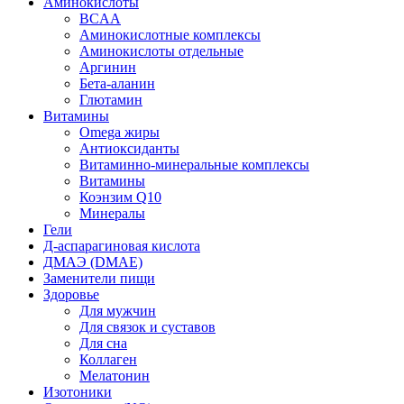
Аминокислоты
BCAA
Аминокислотные комплексы
Аминокислоты отдельные
Аргинин
Бета-аланин
Глютамин
Витамины
Omega жиры
Антиоксиданты
Витаминно-минеральные комплексы
Витамины
Коэнзим Q10
Минералы
Гели
Д-аспарагиновая кислота
ДМАЭ (DMAE)
Заменители пищи
Здоровье
Для мужчин
Для связок и суставов
Для сна
Коллаген
Мелатонин
Изотоники