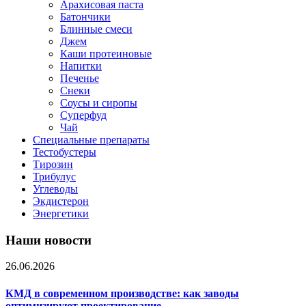
Арахисовая паста
Батончики
Блинные смеси
Джем
Каши протеиновые
Напитки
Печенье
Снеки
Соусы и сиропы
Суперфуд
Чай
Специальные препараты
Тестобустеры
Тирозин
Трибулус
Углеводы
Экдистерон
Энергетики
Наши новости
26.06.2026
КМД в современном производстве: как заводы
оптимизируют проектирование