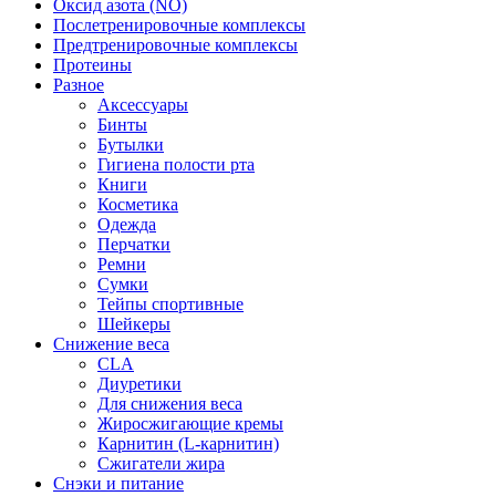
Оксид азота (NO)
Послетренировочные комплексы
Предтренировочные комплексы
Протеины
Разное
Аксессуары
Бинты
Бутылки
Гигиена полости рта
Книги
Косметика
Одежда
Перчатки
Ремни
Сумки
Тейпы спортивные
Шейкеры
Снижение веса
CLA
Диуретики
Для снижения веса
Жиросжигающие кремы
Карнитин (L-карнитин)
Сжигатели жира
Снэки и питание