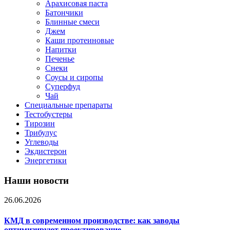
Арахисовая паста
Батончики
Блинные смеси
Джем
Каши протеиновые
Напитки
Печенье
Снеки
Соусы и сиропы
Суперфуд
Чай
Специальные препараты
Тестобустеры
Тирозин
Трибулус
Углеводы
Экдистерон
Энергетики
Наши новости
26.06.2026
КМД в современном производстве: как заводы
оптимизируют проектирование