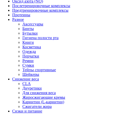
Оксид азота (NO)
Послетренировочные комплексы
Предтренировочные комплексы
Протеины
Разное
Аксессуары
Бинты
Бутылки
Гигиена полости рта
Книги
Косметика
Одежда
Перчатки
Ремни
Сумки
Тейпы спортивные
Шейкеры
Снижение веса
CLA
Диуретики
Для снижения веса
Жиросжигающие кремы
Карнитин (L-карнитин)
Сжигатели жира
Снэки и питание