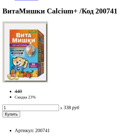
ВитаМишки Calcium+ /Код 200741
440
Скидка 23%
338
руб
x
Артикул: 200741