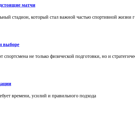
едстоящие матчи
ный стадион, который стал важной частью спортивной жизни г
ри выборе
 от спортсмена не только физической подготовки, но и стратеги
дации
бует времени, усилий и правильного подхода