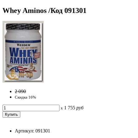
Whey Aminos /Код 091301
2 090
Скидка 16%
1 755
руб
x
Артикул: 091301