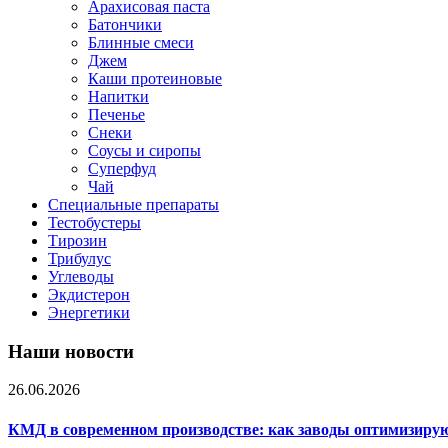
Арахисовая паста
Батончики
Блинные смеси
Джем
Каши протеиновые
Напитки
Печенье
Снеки
Соусы и сиропы
Суперфуд
Чай
Специальные препараты
Тестобустеры
Тирозин
Трибулус
Углеводы
Экдистерон
Энергетики
Наши новости
26.06.2026
КМД в современном производстве: как заводы оптимизиру