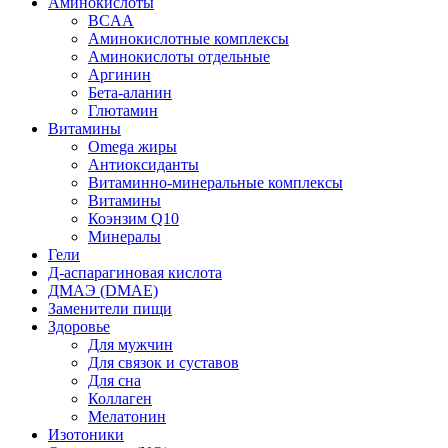
Аминокислоты
BCAA
Аминокислотные комплексы
Аминокислоты отдельные
Аргинин
Бета-аланин
Глютамин
Витамины
Omega жиры
Антиоксиданты
Витаминно-минеральные комплексы
Витамины
Коэнзим Q10
Минералы
Гели
Д-аспарагиновая кислота
ДМАЭ (DMAE)
Заменители пищи
Здоровье
Для мужчин
Для связок и суставов
Для сна
Коллаген
Мелатонин
Изотоники