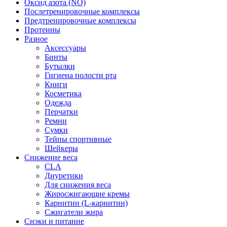
Оксид азота (NO)
Послетренировочные комплексы
Предтренировочные комплексы
Протеины
Разное
Аксессуары
Бинты
Бутылки
Гигиена полости рта
Книги
Косметика
Одежда
Перчатки
Ремни
Сумки
Тейпы спортивные
Шейкеры
Снижение веса
CLA
Диуретики
Для снижения веса
Жиросжигающие кремы
Карнитин (L-карнитин)
Сжигатели жира
Снэки и питание