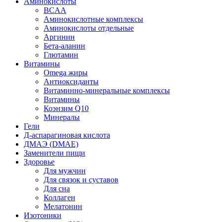
Аминокислоты
BCAA
Аминокислотные комплексы
Аминокислоты отдельные
Аргинин
Бета-аланин
Глютамин
Витамины
Omega жиры
Антиоксиданты
Витаминно-минеральные комплексы
Витамины
Коэнзим Q10
Минералы
Гели
Д-аспарагиновая кислота
ДМАЭ (DMAE)
Заменители пищи
Здоровье
Для мужчин
Для связок и суставов
Для сна
Коллаген
Мелатонин
Изотоники