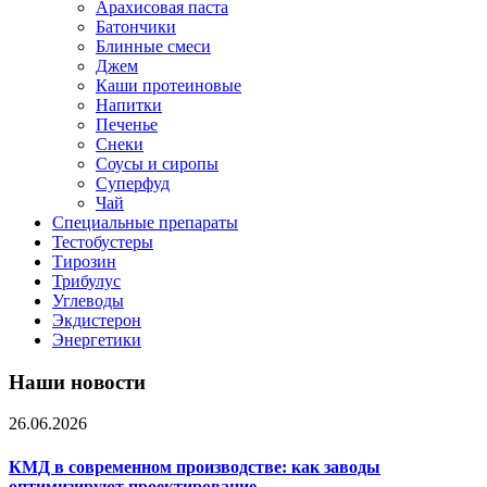
Арахисовая паста
Батончики
Блинные смеси
Джем
Каши протеиновые
Напитки
Печенье
Снеки
Соусы и сиропы
Суперфуд
Чай
Специальные препараты
Тестобустеры
Тирозин
Трибулус
Углеводы
Экдистерон
Энергетики
Наши новости
26.06.2026
КМД в современном производстве: как заводы
оптимизируют проектирование