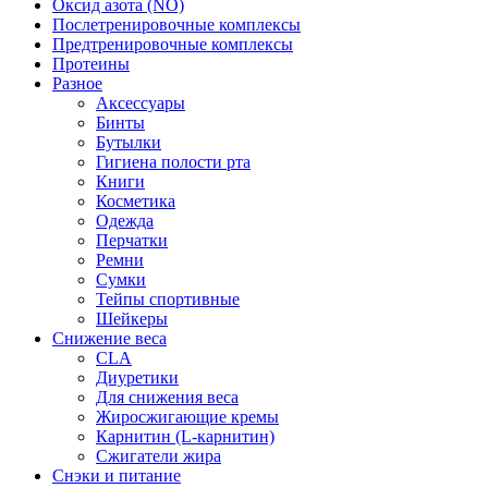
Оксид азота (NO)
Послетренировочные комплексы
Предтренировочные комплексы
Протеины
Разное
Аксессуары
Бинты
Бутылки
Гигиена полости рта
Книги
Косметика
Одежда
Перчатки
Ремни
Сумки
Тейпы спортивные
Шейкеры
Снижение веса
CLA
Диуретики
Для снижения веса
Жиросжигающие кремы
Карнитин (L-карнитин)
Сжигатели жира
Снэки и питание