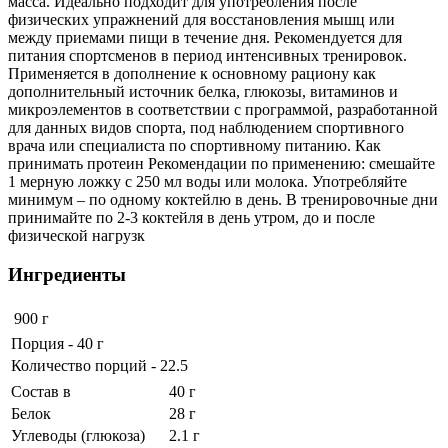
масса. Идеально подходит для употребления после
физических упражнений для восстановления мышц или
между приемами пищи в течение дня. Рекомендуется для
питания спортсменов в период интенсивных тренировок.
Применяется в дополнение к основному рациону как
дополнительный источник белка, глюкозы, витаминов и
микроэлементов в соответствии с программой, разработанной
для данных видов спорта, под наблюдением спортивного
врача или специалиста по спортивному питанию. Как
принимать протеин Рекомендации по применению: смешайте
1 мерную ложку с 250 мл воды или молока. Употребляйте
минимум – по одному коктейлю в день. В тренировочные дни
принимайте по 2-3 коктейля в день утром, до и после
физической нагрузк
Ингредиенты
900 г
Порция - 40 г
Количество порций - 22.5
Состав в
40 г
Белок
28 г
Углеводы (глюкоза)
2.1 г