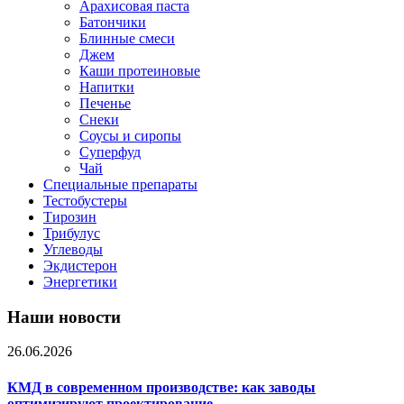
Арахисовая паста
Батончики
Блинные смеси
Джем
Каши протеиновые
Напитки
Печенье
Снеки
Соусы и сиропы
Суперфуд
Чай
Специальные препараты
Тестобустеры
Тирозин
Трибулус
Углеводы
Экдистерон
Энергетики
Наши новости
26.06.2026
КМД в современном производстве: как заводы
оптимизируют проектирование