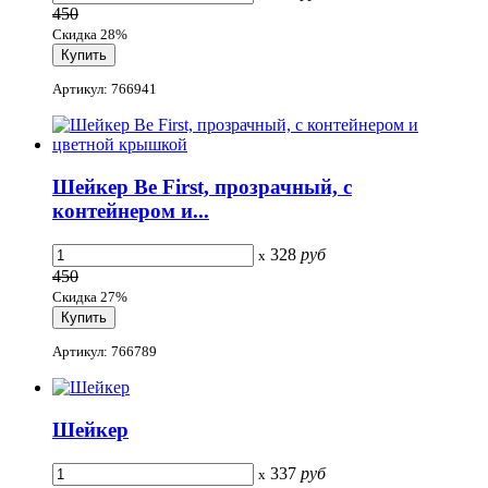
450
Скидка 28%
Артикул: 766941
Шейкер Be First, прозрачный, с
контейнером и...
328
руб
x
450
Скидка 27%
Артикул: 766789
Шейкер
337
руб
x