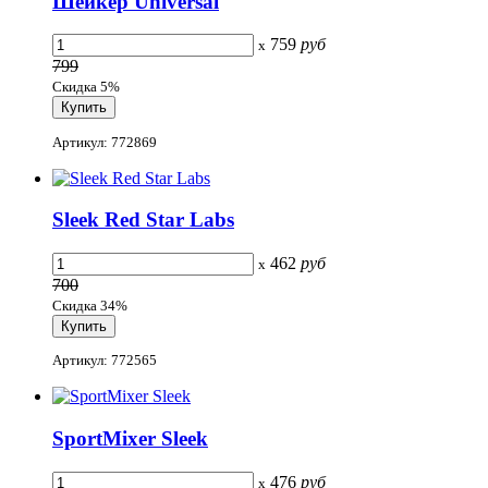
Шейкер Universal
759
руб
x
799
Скидка 5%
Артикул: 772869
Sleek Red Star Labs
462
руб
x
700
Скидка 34%
Артикул: 772565
SportMixer Sleek
476
руб
x