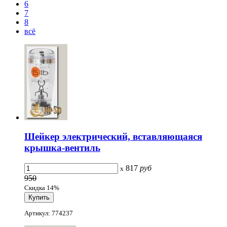
6
7
8
всё
Шейкер электрический, вставляющаяся
крышка-вентиль
817
руб
x
950
Скидка 14%
Артикул: 774237