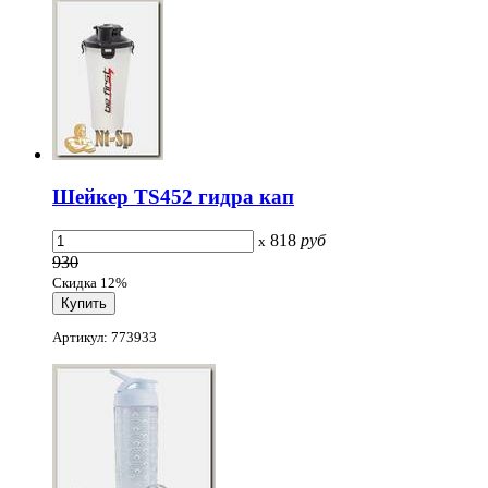
Шейкер TS452 гидра кап
818
руб
x
930
Скидка 12%
Артикул: 773933