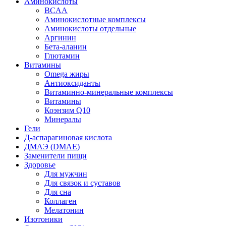
Аминокислоты
BCAA
Аминокислотные комплексы
Аминокислоты отдельные
Аргинин
Бета-аланин
Глютамин
Витамины
Omega жиры
Антиоксиданты
Витаминно-минеральные комплексы
Витамины
Коэнзим Q10
Минералы
Гели
Д-аспарагиновая кислота
ДМАЭ (DMAE)
Заменители пищи
Здоровье
Для мужчин
Для связок и суставов
Для сна
Коллаген
Мелатонин
Изотоники