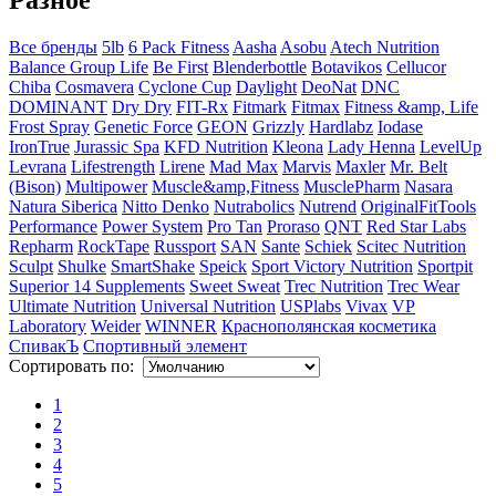
Все бренды
5lb
6 Pack Fitness
Aasha
Asobu
Atech Nutrition
Balance Group Life
Be First
Blenderbottle
Botavikos
Cellucor
Chiba
Cosmavera
Cyclone Cup
Daylight
DeoNat
DNC
DOMINANT
Dry Dry
FIT-Rx
Fitmark
Fitmax
Fitness &amp, Life
Frost Spray
Genetic Force
GEON
Grizzly
Hardlabz
Iodase
IronTrue
Jurassic Spa
KFD Nutrition
Kleona
Lady Henna
LevelUp
Levrana
Lifestrength
Lirene
Mad Max
Marvis
Maxler
Mr. Belt
(Bison)
Multipower
Muscle&amp,Fitness
MusclePharm
Nasara
Natura Siberica
Nitto Denko
Nutrabolics
Nutrend
OriginalFitTools
Performance
Power System
Pro Tan
Proraso
QNT
Red Star Labs
Repharm
RockTape
Russport
SAN
Sante
Schiek
Scitec Nutrition
Sculpt
Shulke
SmartShake
Speick
Sport Victory Nutrition
Sportpit
Superior 14 Supplements
Sweet Sweat
Trec Nutrition
Trec Wear
Ultimate Nutrition
Universal Nutrition
USPlabs
Vivax
VP
Laboratory
Weider
WINNER
Краснополянская косметика
СпивакЪ
Спортивный элемент
Сортировать по:
1
2
3
4
5