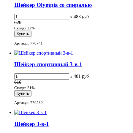
Шейкер Olympia со спиралью
483
руб
x
620
Скидка 22%
Артикул: 770741
Шейкер спортивный 3-в-1
481
руб
x
610
Скидка 21%
Артикул: 770589
Шейкер 3-в-1