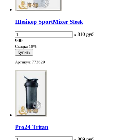
Шейкер SportMixer Sleek
810
руб
x
900
Скидка 10%
Артикул: 773629
Pro24 Tritan
809
руб
x