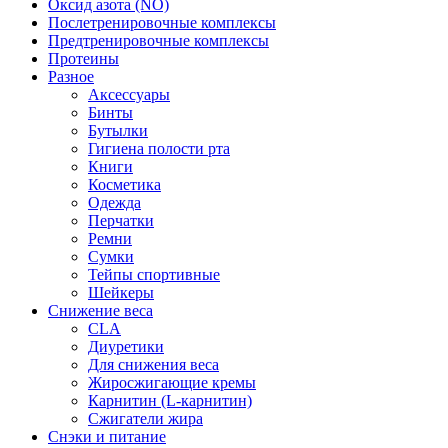
Оксид азота (NO)
Послетренировочные комплексы
Предтренировочные комплексы
Протеины
Разное
Аксессуары
Бинты
Бутылки
Гигиена полости рта
Книги
Косметика
Одежда
Перчатки
Ремни
Сумки
Тейпы спортивные
Шейкеры
Снижение веса
CLA
Диуретики
Для снижения веса
Жиросжигающие кремы
Карнитин (L-карнитин)
Сжигатели жира
Снэки и питание