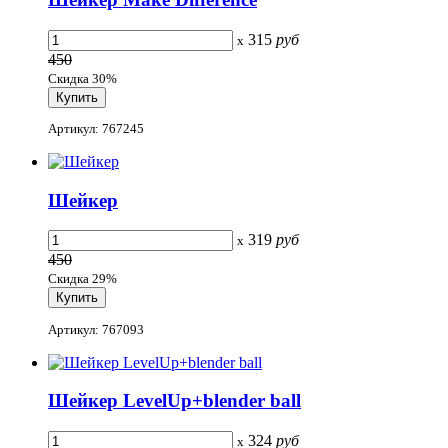
315
руб
x
450
Скидка 30%
Артикул: 767245
Шейкер
319
руб
x
450
Скидка 29%
Артикул: 767093
Шейкер LevelUp+blender ball
324
руб
x