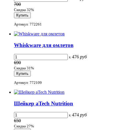
700
Скидка 32%
Артикул: 772261
Whiskware для омлетов
476
руб
x
690
Скидка 31%
Артикул: 772109
Шейкер aTech Nutrition
474
руб
x
650
Скидка 27%