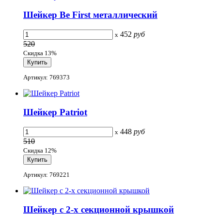
Шейкер Be First металлический
452
руб
x
520
Скидка 13%
Артикул: 769373
Шейкер Patriot
448
руб
x
510
Скидка 12%
Артикул: 769221
Шейкер с 2-х секционной крышкой